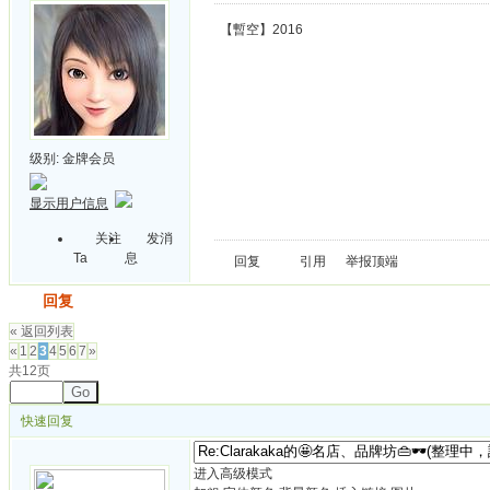
【暫空】2016
级别:
金牌会员
显示用户信息
关注
发消
Ta
息
回复
引用
举报
顶端
发帖
回复
« 返回列表
«
1
2
3
4
5
6
7
»
共12页
Go
快速回复
进入高级模式