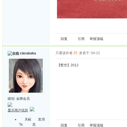
回复
引用
举报
顶端
只看该作者
25
发表于: 04-21
clarakaka
【暫空】2012
级别:
金牌会员
显示用户信息
关注
发消
Ta
息
回复
引用
举报
顶端