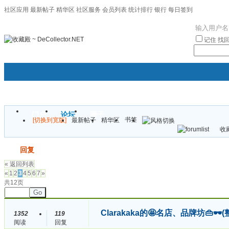
社区应用
最新帖子
精华区
社区服务
会员列表
统计排行
银行
每日签到
|帮助
记住
找
门户
论坛
圈子
书签
[切换到宽版]
最新帖子
精华区
袦褘效
收藏
校
发帖
回复
« 返回列表
«
1
2
3
4
5
6
7
»
共12页
Go
Clarakaka的🤩名店、品牌坊👜
1352
119
阅读
回复