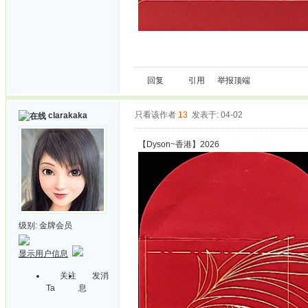
回复
引用
举报
顶端
只看该作者
13
发表于: 04-02
clarakaka
【Dyson~香港】2026
级别:
金牌会员
显示用户信息
关注
发消
Ta
息