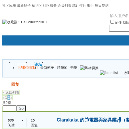
社区应用
最新帖子
精华区
社区服务
会员列表
统计排行
银行
每日签到
|帮助
记住
找
门户
论坛
圈子
书签
[切换到宽版]
最新帖子
精华区
袦褘效
收藏
校
发帖
回复
« 返回列表
«
1
2
»
共2页
Go
Clarakaka 的📺電器與家具業
636
15
阅读
回复