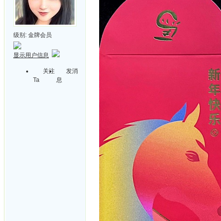
级别:
金牌会员
显示用户信息
关注
发消
Ta
息