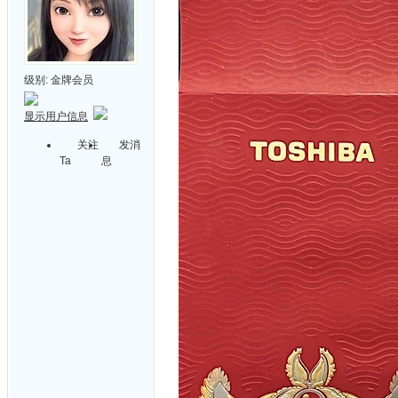
级别:
金牌会员
显示用户信息
关注
发消
Ta
息