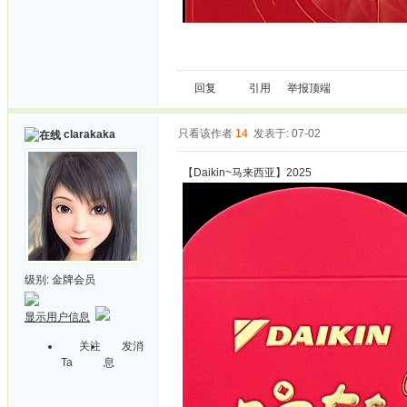
回复
引用
举报
顶端
只看该作者
14
发表于: 07-02
clarakaka
【Daikin~马来西亚】2025
级别:
金牌会员
显示用户信息
关注
发消
Ta
息