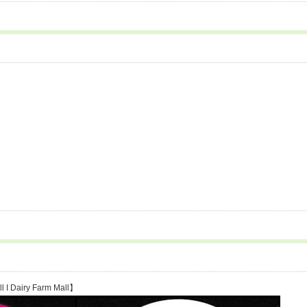
l I Dairy Farm Mall】