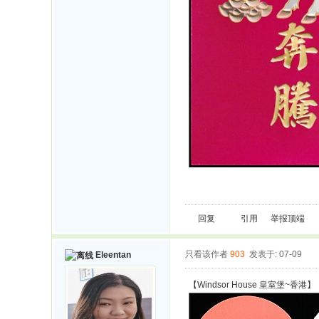
回复
引用
举报
顶端
只看该作者
903
发表于: 07-09
Eleentan
【Windsor House 皇室堡~香港】