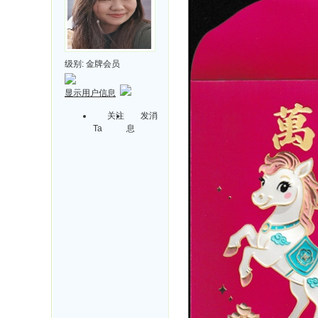
级别:
金牌会员
显示用户信息
关注
发消
Ta
息