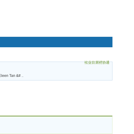
袨业目屑袇协通
碌袗
leen Tan &# ..