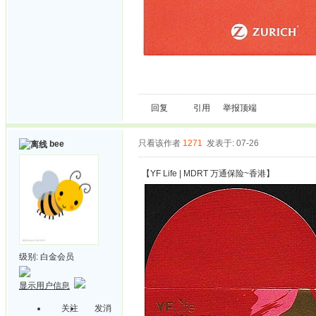
回复
引用
举报
顶端
只看该作者
1271
发表于: 07-26
bee
【YF Life | MDRT 万通保险~香港】
级别:
白金会员
显示用户信息
关注
发消