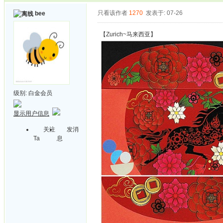
只看该作者
1270
发表于: 07-26
bee
【Zurich~马来西亚】
级别:
白金会员
显示用户信息
关注
发消
Ta
息