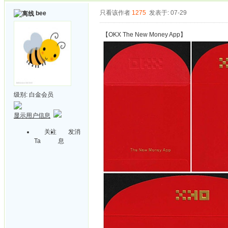
只看该作者
1275
发表于: 07-29
bee
【OKX The New Money App】
级别:
白金会员
显示用户信息
关注
发消
Ta
息