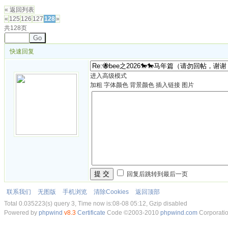
« 返回列表
«
125
126
127
128
»
共128页
Go
快速回复
进入高级模式
加粗
字体颜色
背景颜色
插入链接
图片
提 交
回复后跳转到最后一页
联系我们
无图版
手机浏览
清除Cookies
返回顶部
Total 0.035223(s) query 3, Time now is:08-08 05:12, Gzip disabled
Powered by
phpwind
v8.3
Certificate
Code ©2003-2010
phpwind.com
Corporati