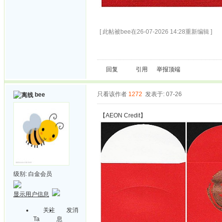
[ 此帖被bee在26-07-2026 14:28重新编辑 ]
回复
引用
举报
顶端
只看该作者
1272
发表于: 07-26
bee
【AEON Credit】
级别:
白金会员
显示用户信息
关注
发消
Ta
息