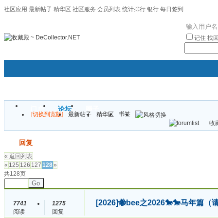
社区应用
最新帖子
精华区
社区服务
会员列表
统计排行
银行
每日签到
|帮助
记住
找
门户
论坛
圈子
书签
[切换到宽版]
最新帖子
精华区
袦褘效
收藏
校
发帖
回复
« 返回列表
«
125
126
127
128
»
共128页
Go
[2026]
🐝bee之2026🐎🐎马年
7741
1275
阅读
回复