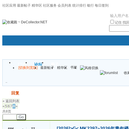
社区应用
最新帖子
精华区
社区服务
会员列表
统计排行
银行
每日签到
|帮助
记住
找
门户
论坛
圈子
书签
[切换到宽版]
最新帖子
精华区
袦褘效
收藏
校
..
发帖
回复
« 返回列表
«
5
6
7
8
»
共8页
Go
[2026]
>G< MK2297~2026年