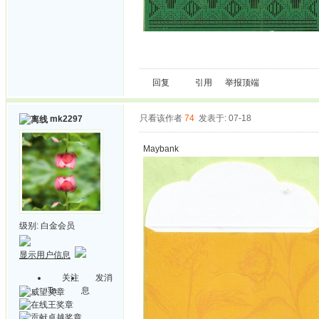
回复
引用
举报
顶端
只看该作者
74
发表于: 07-18
mk2297
Maybank
级别:
白金会员
显示用户信息
关注
发消
Ta
息