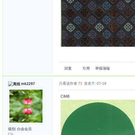
回复
引用
举报
顶端
只看该作者
73
发表于: 07-18
mk2297
CIMB
级别:
白金会员