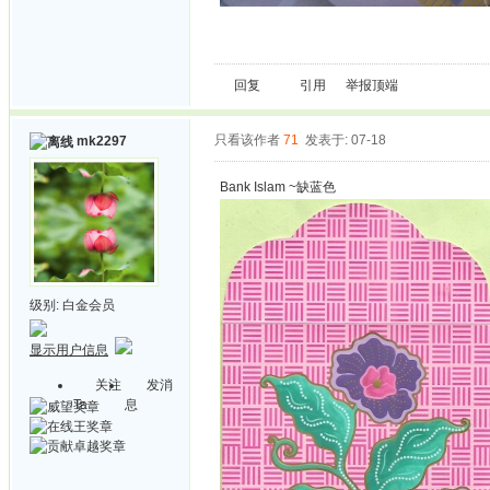
回复
引用
举报
顶端
只看该作者
71
发表于: 07-18
mk2297
Bank Islam ~缺蓝色
级别:
白金会员
显示用户信息
关注
发消
Ta
息