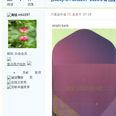
886
77
阅读
回复
只看该作者
70
发表于: 07-18
mk2297
alrajhi bank
级别:
白金会员
显示用户信息
关注
发消
Ta
息