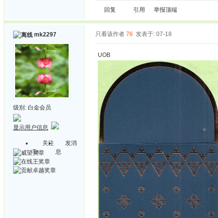
回复
引用
举报
顶端
只看该作者
76
发表于: 07-18
mk2297
UOB
级别:
白金会员
显示用户信息
关注
发消
Ta
息