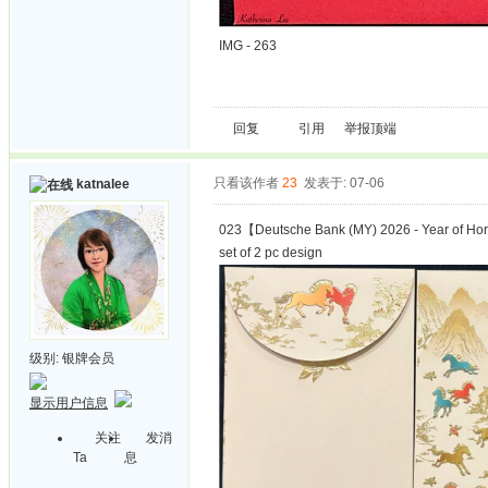
IMG - 263
回复
引用
举报
顶端
只看该作者
23
发表于: 07-06
katnalee
023【Deutsche Bank (MY) 2026 - Year of H
set of 2 pc design
级别:
银牌会员
显示用户信息
关注
发消
Ta
息