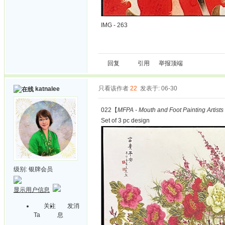
IMG - 263
回复
引用
举报
顶端
只看该作者
22
发表于: 06-30
katnalee
022【
MFPA - Mouth and Foot Painting Artists
Set of 3 pc design
级别:
银牌会员
显示用户信息
关注
发消
Ta
息