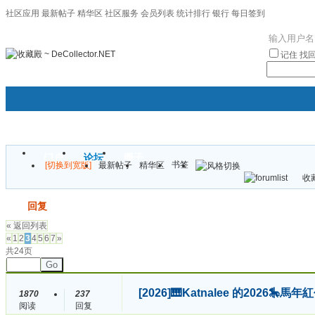
社区应用
最新帖子
精华区
社区服务
会员列表
统计排行
银行
每日签到
|帮助
记住
找
门户
论坛
圈子
书签
[切换到宽版]
最新帖子
精华区
袦褘效
收藏
校
发帖
回复
« 返回列表
«
1
2
3
4
5
6
7
»
共24页
Go
[2026]
🎹Katnalee 的2026
1870
237
阅读
回复