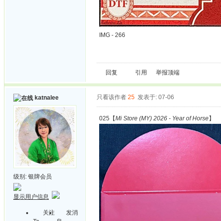
IMG - 266
回复
引用
举报
顶端
只看该作者
25
发表于: 07-06
katnalee
025【
Mi Store (MY) 2026 - Year of Horse
】
级别:
银牌会员
显示用户信息
关注
发消