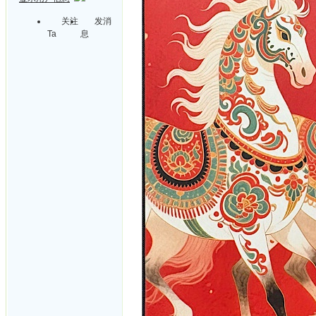
关注
发消
Ta
息