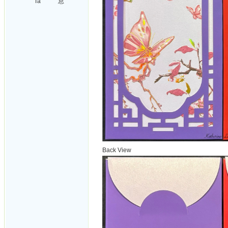
Ta
息
Back View