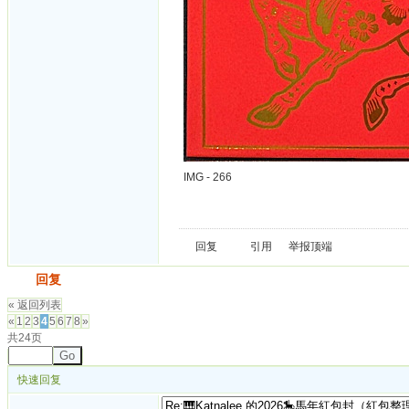
IMG - 266
回复
引用
举报
顶端
发帖
回复
« 返回列表
«
1
2
3
4
5
6
7
8
»
共24页
Go
快速回复