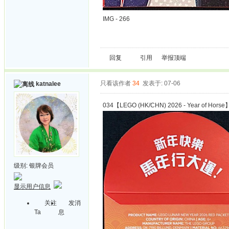
IMG - 266
回复
引用
举报
顶端
只看该作者
34
发表于: 07-06
katnalee
034【LEGO (HK/CHN) 2026 - Year of Horse
级别:
银牌会员
显示用户信息
关注
发消
Ta
息