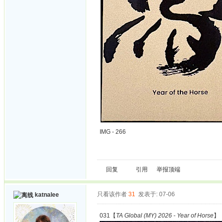
IMG - 266
回复
引用
举报
顶端
只看该作者
31
发表于: 07-06
katnalee
031【
TA Global (MY) 2026 - Year of Horse
】