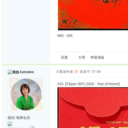
IMG - 266
回复
引用
举报
顶端
只看该作者
33
发表于: 07-06
katnalee
033【
Fipper (MY) 2026 - Year of Horse
】
级别:
银牌会员