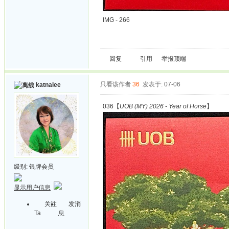
IMG - 266
回复
引用
举报
顶端
只看该作者
36
发表于: 07-06
katnalee
036【
UOB (MY) 2026 - Year of Horse
】
级别:
银牌会员
显示用户信息
关注
发消
Ta
息