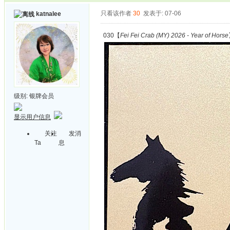
只看该作者
30
发表于: 07-06
katnalee
030【
Fei Fei Crab (MY) 2026 - Year of Horse
级别:
银牌会员
显示用户信息
关注
发消
Ta
息