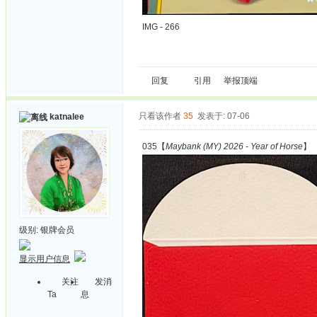
IMG - 266
回复
引用
举报
顶端
只看该作者
35
发表于: 07-06
katnalee
035【
Maybank (MY) 2026 - Year of Horse
】
级别:
银牌会员
显示用户信息
关注
发消
Ta
息