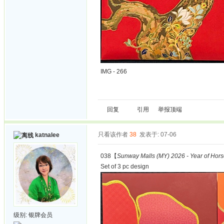
IMG - 266
回复
引用
举报
顶端
只看该作者
38
发表于: 07-06
katnalee
038【
Sunway Malls (MY) 2026 - Year of Hor
Set of 3 pc design
级别:
银牌会员