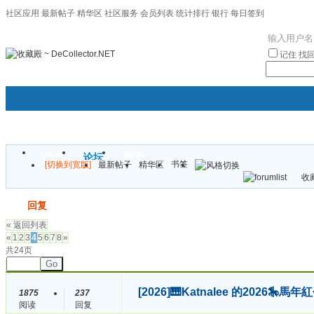
社区应用
最新帖子
精华区
社区服务
会员列表
统计排行
银行
每日签到
|帮助
记住
找
门户
论坛
圈子
书签
[切换到宽版]
最新帖子
精华区
袦褘效
收藏
校
发帖
回复
« 返回列表
«
1
2
3
4
5
6
7
8
»
共24页
Go
[2026]
🎹Katnalee 的2026
1875
237
阅读
回复