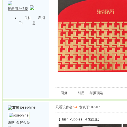
显示用户信息
关注
发消
Ta
息
回复
引用
举报
顶端
只看该作者
94
发表于: 07-07
josephine
【Hush Puppies~马来西亚】
级别:
金牌会员