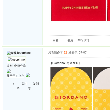
回复
引用
举报
顶端
只看该作者
92
发表于: 07-07
josephine
【Giordano~马来西亚】
级别:
金牌会员
显示用户信息
关注
发消
Ta
息