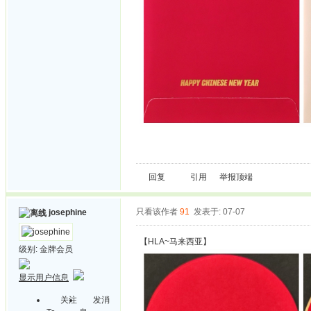
回复
引用
举报
顶端
只看该作者
91
发表于: 07-07
josephine
【HLA~马来西亚】
级别:
金牌会员
显示用户信息
关注
发消