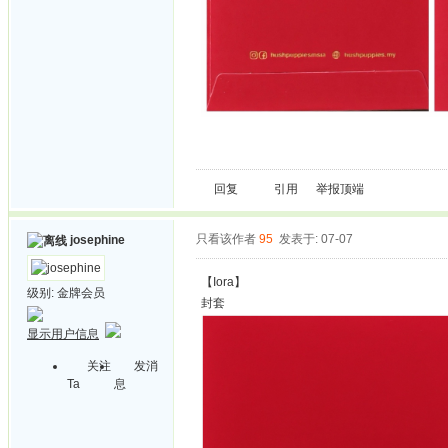
回复
引用
举报
顶端
只看该作者
95
发表于: 07-07
josephine
【Iora】
级别:
金牌会员
封套
显示用户信息
关注
发消
Ta
息