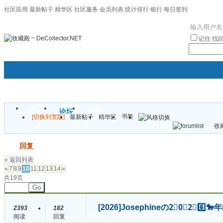
社区应用
最新帖子
精华区
社区服务
会员列表
统计排行
银行
每日签到
|帮助
记住
找
门户
论坛
圈子
书签
[切换到宽版]
最新帖子
精华区
袦褘效
收藏
校
发帖
回复
« 返回列表
«
7
8
9
10
11
12
13
14
»
共19页
Go
[2026]
Josephineの2⃣0⃣2⃣6
2393
182
阅读
回复