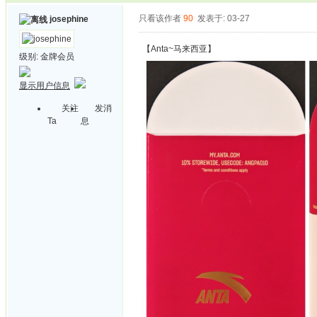
只看该作者
90
发表于: 03-27
josephine
【Anta~马来西亚】
级别:
金牌会员
显示用户信息
关注
发消
Ta
息