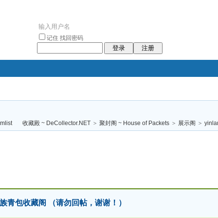
记住
找回密码
登录
注册
袥小袥
袦褘效
褔
袠袠袥眩褦
收藏殿 ~ DeCollector.NET
>
聚封阁 ~ House of Packets
>
展示阁
>
yinl
校
2026 回族青包收藏阁 （请勿回帖，谢谢！）