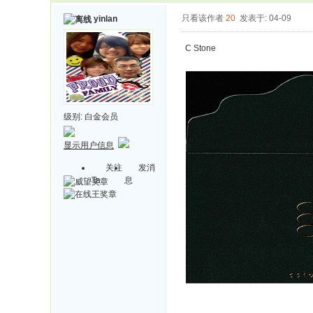
只看该作者
20
发表于: 04-09
yinlan
C Stone
级别:
白金会员
显示用户信息
关注
发消
Ta
息