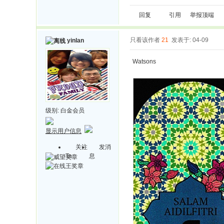
回复
引用
举报
顶端
只看该作者
21
发表于: 04-09
yinlan
Watsons
级别:
白金会员
显示用户信息
关注
发消
Ta
息