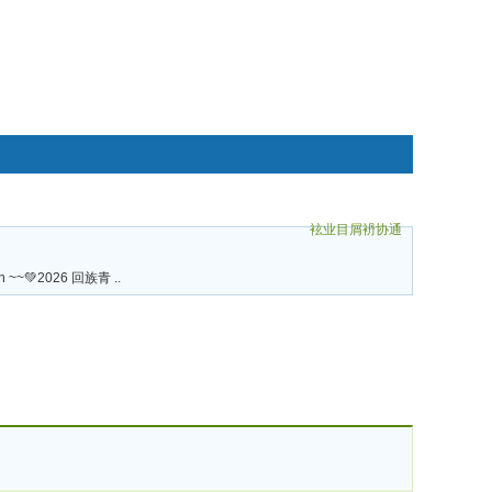
袨业目屑袇协通
碌袗
an ~~💚2026 回族青 ..