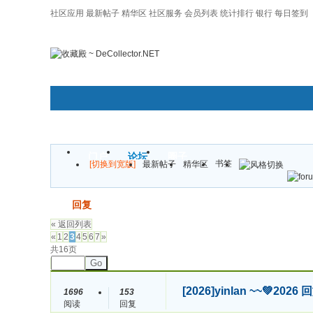
社区应用
最新帖子
精华区
社区服务
会员列表
统计排行
银行
每日签到
|帮助
门户
论坛
圈子
书签
[切换到宽版]
最新帖子
精华区
发帖
回复
« 返回列表
«
1
2
3
4
5
6
7
»
共16页
Go
[2026]
yinlan ~~💚
1696
153
阅读
回复