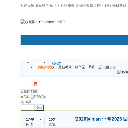
社区应用
最新帖子
精华区
社区服务
会员列表
统计排行
银行
每日签到
|帮助
门户
论坛
圈子
书签
[切换到宽版]
最新帖子
精华区
发帖
回复
« 返回列表
«
2
3
4
5
6
7
8
9
»
共16页
Go
[2026]
yinlan ~~💚
1740
153
阅读
回复