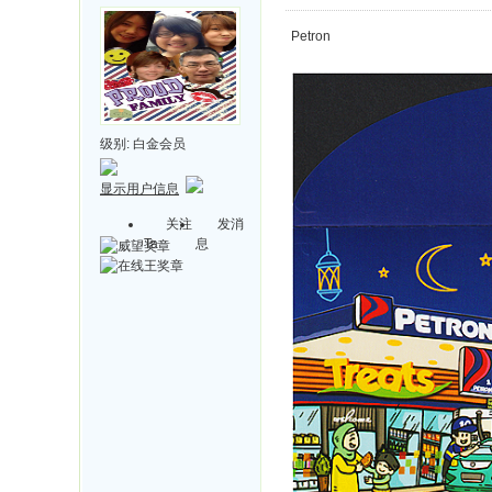
Petron
级别:
白金会员
显示用户信息
关注
发消
Ta
息