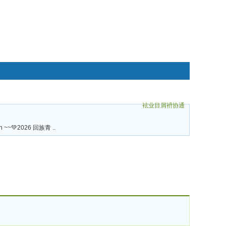
袨业目屑袇协通
碌袗
an ~~💚2026 回族青 ..