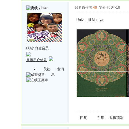
只看该作者
40
发表于: 04-18
yinlan
Universiti Malaya
级别:
白金会员
显示用户信息
关注
发消
Ta
息
回复
引用
举报
顶端