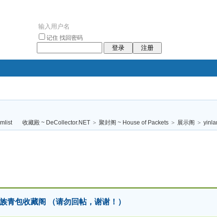
记住
找回密码
登录
注册
袥小袥
袦褘效
褔
袠袠袥眩褦
收藏殿 ~ DeCollector.NET
>
聚封阁 ~ House of Packets
>
展示阁
>
yinl
校
2026 回族青包收藏阁 （请勿回帖，谢谢！）