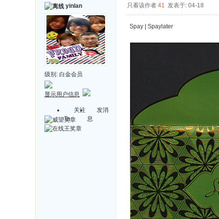
只看该作者
41
发表于: 04-18
yinlan
Spay | Spaylater
级别:
白金会员
显示用户信息
关注
发消
Ta
息