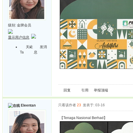
级别:
金牌会员
显示用户信息
关注
发消
Ta
息
回复
引用
举报
顶端
只看该作者
23
发表于: 03-16
Eleentan
【Tenaga Nasional Berhad】