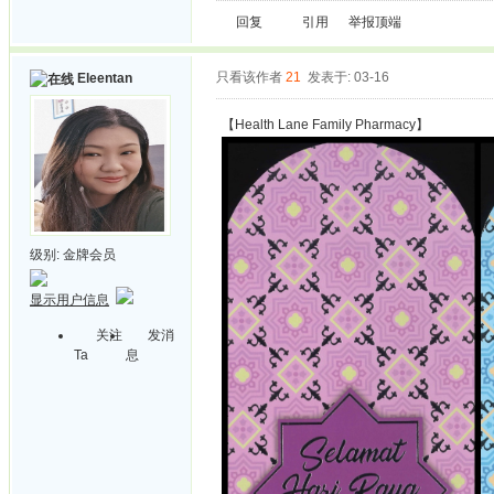
回复
引用
举报
顶端
只看该作者
21
发表于: 03-16
Eleentan
【Health Lane Family Pharmacy】
级别:
金牌会员
显示用户信息
关注
发消
Ta
息