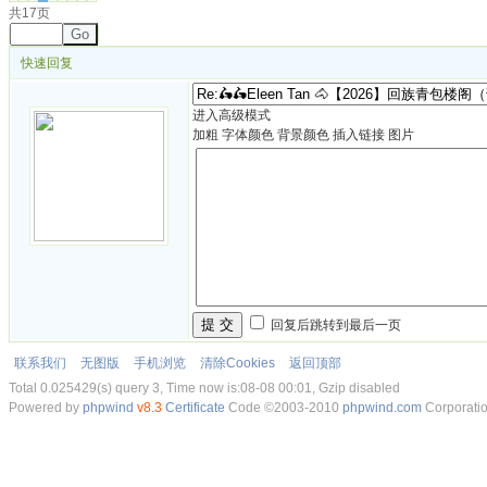
共17页
Go
快速回复
进入高级模式
加粗
字体颜色
背景颜色
插入链接
图片
提 交
回复后跳转到最后一页
联系我们
无图版
手机浏览
清除Cookies
返回顶部
Total 0.025429(s) query 3, Time now is:08-08 00:01, Gzip disabled
Powered by
phpwind
v8.3
Certificate
Code ©2003-2010
phpwind.com
Corporati