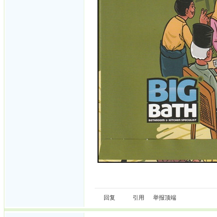
回复
引用
举报
顶端