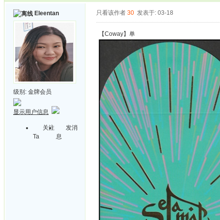
只看该作者
30
发表于: 03-18
Eleentan
【Coway】单
级别:
金牌会员
显示用户信息
关注
发消
Ta
息