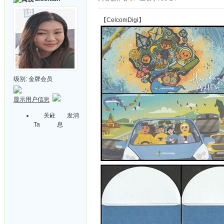
【CelcomDigi】
级别:
金牌会员
显示用户信息
关注
发消
Ta
息