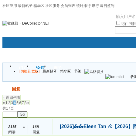
社区应用
最新帖子
精华区
社区服务
会员列表
统计排行
银行
每日签到
|帮助
记住
找
门户
论坛
圈子
书签
[切换到宽版]
最新帖子
精华区
袦褘效
收藏
校
发帖
回复
« 返回列表
«
1
2
3
4
5
6
7
8
»
共17页
Go
[2026]
🛵🛵Eleen Tan 🐴【
2115
168
阅读
回复