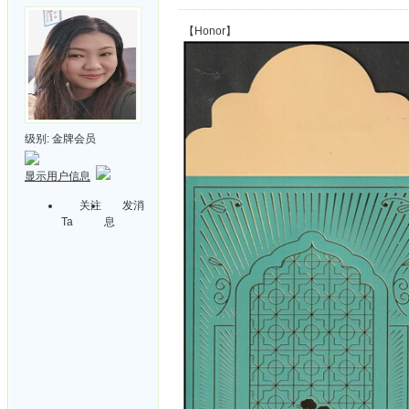
【Honor】
级别:
金牌会员
显示用户信息
关注
发消
Ta
息