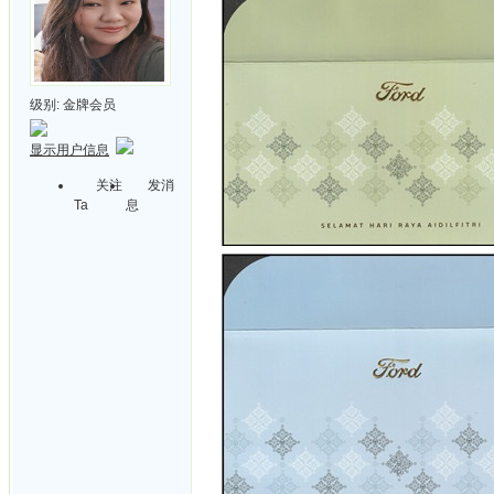
级别:
金牌会员
显示用户信息
关注
发消
Ta
息