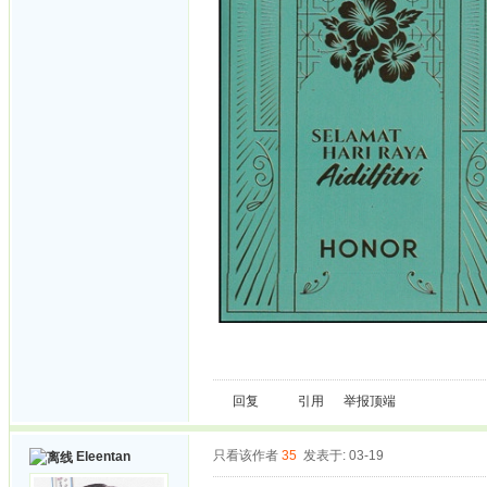
回复
引用
举报
顶端
只看该作者
35
发表于: 03-19
Eleentan