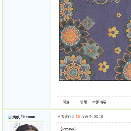
回复
引用
举报
顶端
只看该作者
36
发表于: 03-19
Eleentan
【Mizuho】