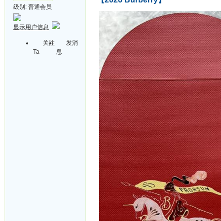
级别:
普通会员
显示用户信息
关注
发消
Ta
息