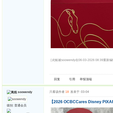
[ 此帖被soowendy在06-03-2026 08:39重新编
回复
引用
举报
顶端
只看该作者
18
发表于: 03-04
soowendy
【2026 OCBCCares Disney PIXAR
级别:
普通会员