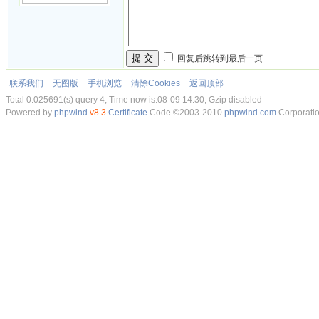
提 交
回复后跳转到最后一页
联系我们
无图版
手机浏览
清除Cookies
返回顶部
Total 0.025691(s) query 4, Time now is:08-09 14:30, Gzip disabled
Powered by
phpwind
v8.3
Certificate
Code ©2003-2010
phpwind.com
Corporati