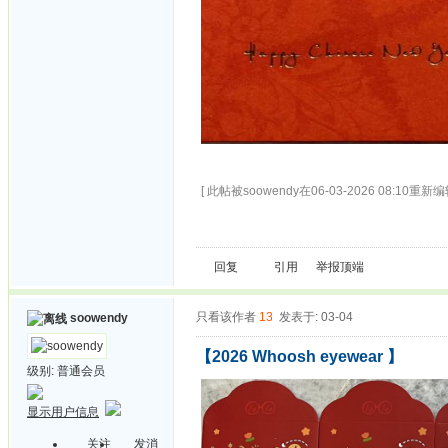
[ 此帖被soowendy在06-03-2026 08:10重新编
回复
引用
举报
顶端
只看该作者
13
发表于: 03-04
soowendy
【2026 Whoosh eyewear 】
级别:
普通会员
显示用户信息
关注
发消