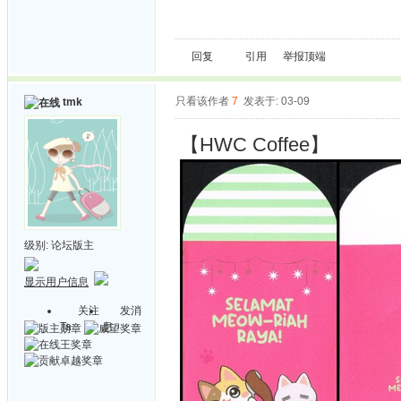
回复
引用
举报
顶端
只看该作者
7
发表于: 03-09
tmk
【HWC Coffee】
级别:
论坛版主
显示用户信息
关注
发消
Ta
息