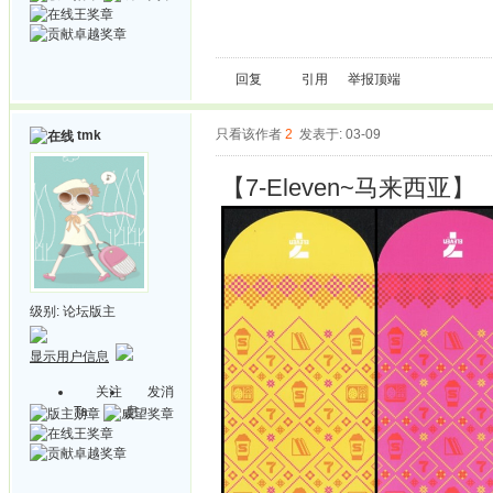
回复
引用
举报
顶端
只看该作者
2
发表于: 03-09
tmk
【7-Eleven~马来西亚】
级别:
论坛版主
显示用户信息
关注
发消
Ta
息