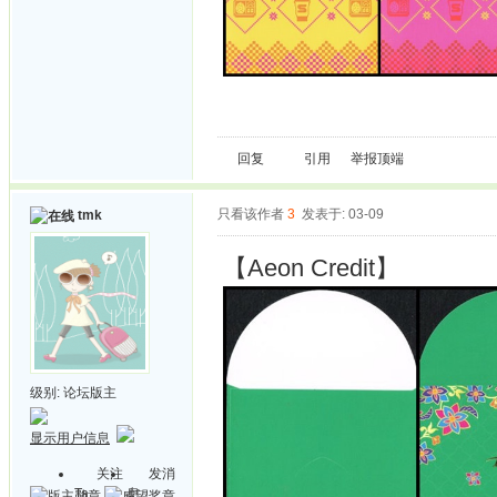
回复
引用
举报
顶端
只看该作者
3
发表于: 03-09
tmk
【Aeon Credit】
级别:
论坛版主
显示用户信息
关注
发消
Ta
息