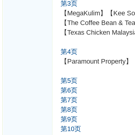
第3页
【MegaKulim】【Kee Son
【The Coffee Bean & 
【Texas Chicken Mal
第4页
【Paramount Property
第5页
第6页
第7页
第8页
第9页
第10页