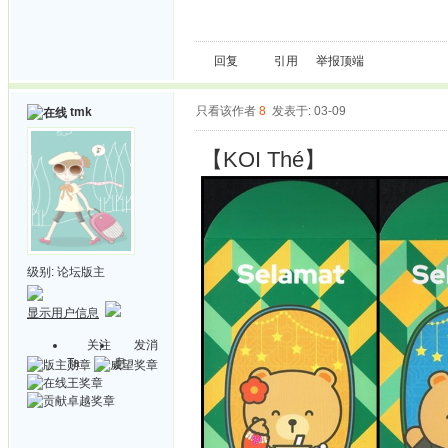
回复
引用
举报
顶端
只看该作者
8
发表于: 03-09
tmk
【KOI Thé】
级别:
论坛版主
显示用户信息
关注
发消
Ta
息