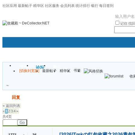
社区应用
最新帖子
精华区
社区服务
会员列表
统计排行
银行
每日签到
|帮助
记住
找
门户
论坛
圈子
书签
[切换到宽版]
最新帖子
精华区
袦褘效
收藏
校
～
发帖
回复
« 返回列表
«
1
2
3
4
»
共4页
Go
[2026]
Tmkの红包收藏之2026青包