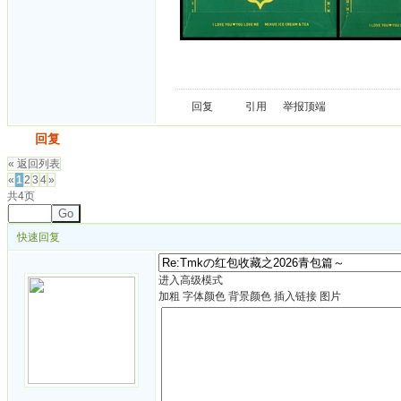
回复
引用
举报
顶端
发帖
回复
« 返回列表
«
1
2
3
4
»
共4页
Go
快速回复
进入高级模式
加粗
字体颜色
背景颜色
插入链接
图片