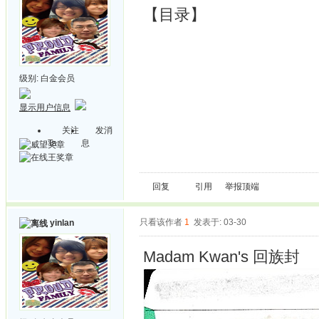
【目录】
级别:
白金会员
显示用户信息
关注
发消
Ta
息
回复
引用
举报
顶端
只看该作者
1
发表于: 03-30
yinlan
Madam Kwan's 回族封