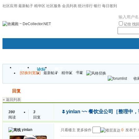
社区应用
最新帖子
精华区
社区服务
会员列表
统计排行
银行
每日签到
|帮助
记住
找
门户
论坛
圈子
书签
[切换到宽版]
最新帖子
精华区
袦褘效
收藏
校
发帖
回复
« 返回列表
🌷yinlan ~~ 餐饮业公司［整
390
3
阅读
回复
yinlan
只看楼主
更多操作
0
发表于: 