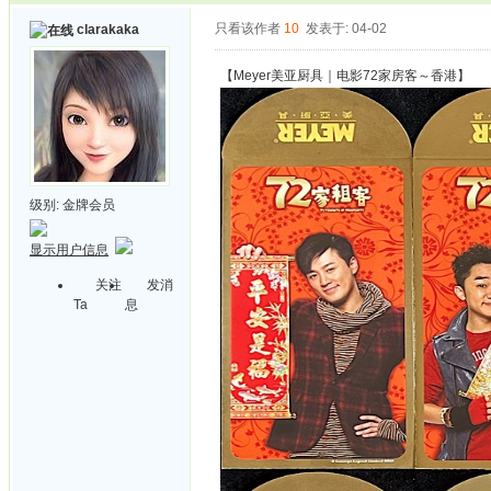
只看该作者
10
发表于: 04-02
clarakaka
【Meyer美亚厨具｜电影72家房客～香港】
级别:
金牌会员
显示用户信息
关注
发消
Ta
息