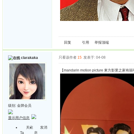
回复
引用
举报
顶端
只看该作者
15
发表于: 04-08
clarakaka
【mandarin motion picture 東方影業之家有
级别:
金牌会员
显示用户信息
关注
发消
Ta
息