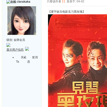
只看该作者
11
发表于: 04-02
clarakaka
【寰宇娱乐电影见习黑玫瑰】
级别:
金牌会员
显示用户信息
关注
发消
Ta
息