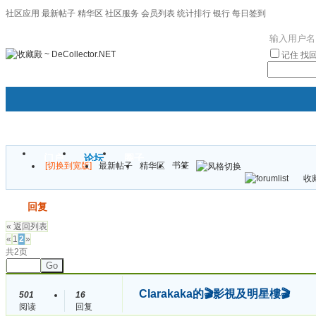
社区应用
最新帖子
精华区
社区服务
会员列表
统计排行
银行
每日签到
|帮助
记住
找
门户
论坛
圈子
书签
[切换到宽版]
最新帖子
精华区
袦褘效
收藏
校
发帖
回复
« 返回列表
«
1
2
»
共2页
Go
Clarakaka的🎬影視及明星樓🎬
501
16
阅读
回复