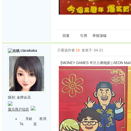
回复
引用
举报
顶端
只看该作者
16
发表于: 04-21
clarakaka
【MONEY GAMES 半斤八两电影 | AEON Mal
级别:
金牌会员
显示用户信息
关注
发消
Ta
息