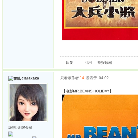
回复
引用
举报
顶端
只看该作者
14
发表于: 04-02
clarakaka
【电影MR.BEANS HOLIDAY】
级别:
金牌会员