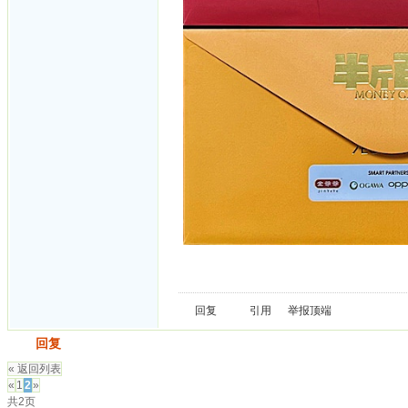
回复
引用
举报
顶端
发帖
回复
« 返回列表
«
1
2
»
共2页