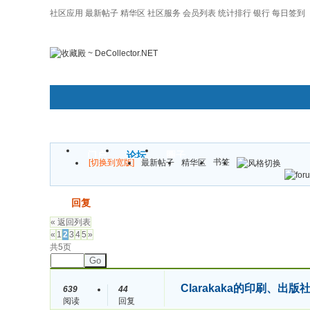
社区应用
最新帖子
精华区
社区服务
会员列表
统计排行
银行
每日签到
|帮助
门户
论坛
圈子
书签
[切换到宽版]
最新帖子
精华区
发帖
回复
« 返回列表
«
1
2
3
4
5
»
共5页
Go
Clarakaka的印刷、出版
639
44
阅读
回复