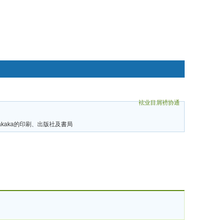
袨业目屑袇协通
碌袗
rakaka的印刷、出版社及書局