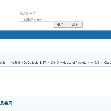
记住
找回密码
登录
注册
袥小袥
袦褘效
褔
袠袠袥眩褦
收藏殿 ~ DeCollector.NET
>
聚封阁 ~ House of Packets
>
交流阁
>
Cla
校
社及書局