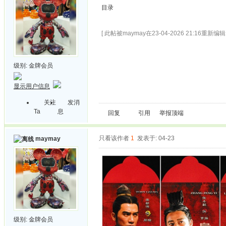
目录
[ 此帖被maymay在23-04-2026 21:16重新编辑 
级别:
金牌会员
显示用户信息
关注
发消
Ta
息
回复
引用
举报
顶端
只看该作者
1
发表于: 04-23
maymay
级别:
金牌会员