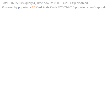
Total 0.022509(s) query 4, Time now is:08-09 14:20, Gzip disabled
Powered by
phpwind
v8.3
Certificate
Code ©2003-2010
phpwind.com
Corporati