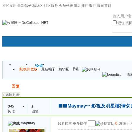
社区应用
最新帖子
精华区
社区服务
会员列表
统计排行
银行
每日签到
|帮助
记住
找
门户
论坛
圈子
书签
[切换到宽版]
最新帖子
精华区
袦褘效
收藏
校
发帖
回复
« 返回列表
🟥🟥Maymay~~影視及明星樓(请勿
345
1
阅读
回复
maymay
只看楼主
更多操作
0
发表于: 