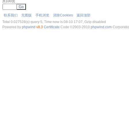
共100页
Go
联系我们
无图版
手机浏览
清除Cookies
返回顶部
Total 0.027528(s) query 5, Time now is:08-10 17:07, Gzip disabled
Powered by
phpwind
v8.3
Certificate
Code ©2003-2010
phpwind.com
Corporati