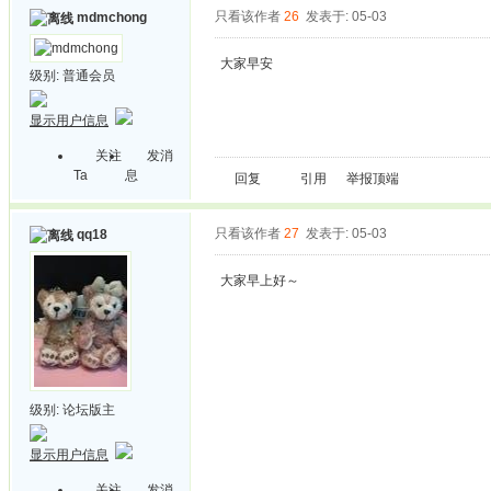
只看该作者
26
发表于: 05-03
mdmchong
大家早安
级别:
普通会员
显示用户信息
关注
发消
Ta
息
回复
引用
举报
顶端
只看该作者
27
发表于: 05-03
qq18
大家早上好～
级别:
论坛版主
显示用户信息
关注
发消