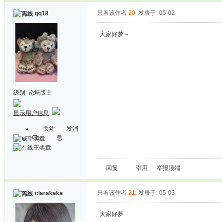
只看该作者
20
发表于: 05-02
qq18
大家好梦～
级别:
论坛版主
显示用户信息
关注
发消
Ta
息
回复
引用
举报
顶端
只看该作者
21
发表于: 05-03
clarakaka
大家好夢