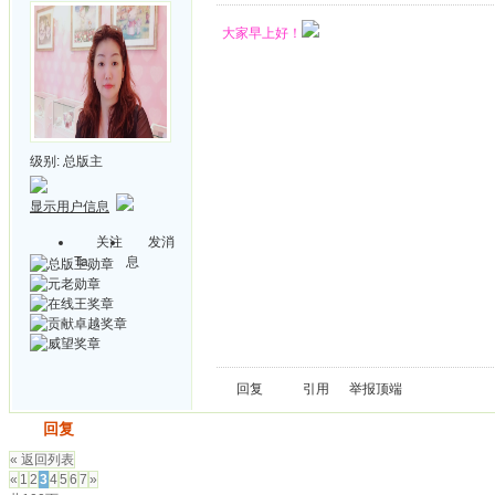
大家早上好！
级别:
总版主
显示用户信息
关注
发消
Ta
息
回复
引用
举报
顶端
发帖
回复
« 返回列表
«
1
2
3
4
5
6
7
»