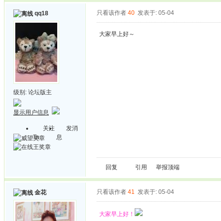
只看该作者
40
发表于: 05-04
qq18
大家早上好～
级别:
论坛版主
显示用户信息
关注
发消
Ta
息
回复
引用
举报
顶端
只看该作者
41
发表于: 05-04
金花
大家早上好！