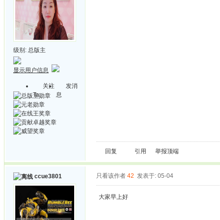
级别:
总版主
显示用户信息
关注
发消
Ta
息
回复
引用
举报
顶端
只看该作者
42
发表于: 05-04
ccue3801
大家早上好