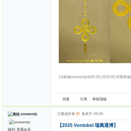
[ 此帖被soowendy在05-05-2026 00:36重新编
回复
引用
举报
顶端
只看该作者
25
发表于: 05-05
soowendy
【2025 Vontobel 瑞萬通博】
级别:
普通会员