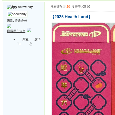
只看该作者
20
发表于: 05-05
soowendy
【2025 Health Land】
级别:
普通会员
显示用户信息
关注
发消
Ta
息