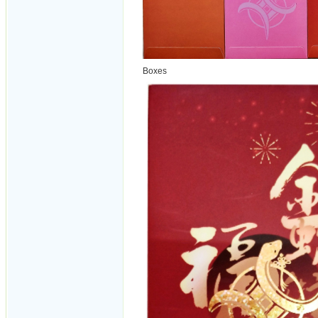
Boxes