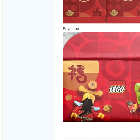
Envelope