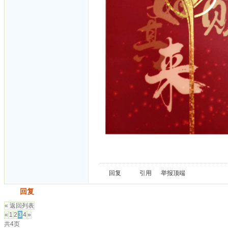
回复
引用
举报
顶端
发帖
回复
« 返回列表
«
1
2
3
4
»
共4页