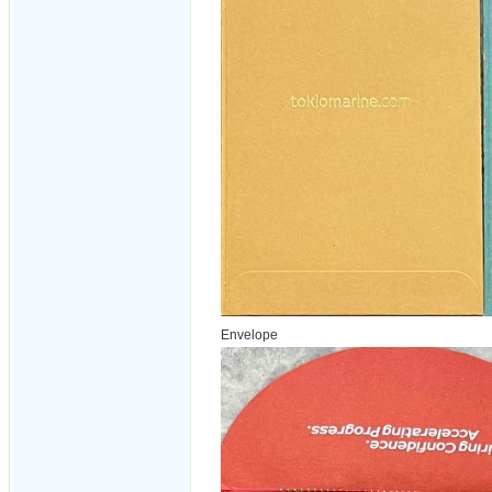
Envelope