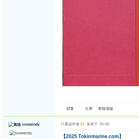
回复
引用
举报
顶端
只看该作者
21
发表于: 05-05
soowendy
【2025 Tokiomarine.com】