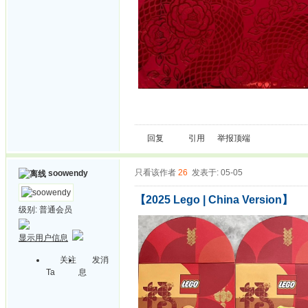
回复
引用
举报
顶端
只看该作者
26
发表于: 05-05
soowendy
【2025 Lego | China Version】
级别:
普通会员
显示用户信息
关注
发消
Ta
息