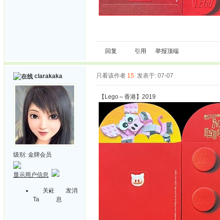
回复
引用
举报
顶端
只看该作者
15
发表于: 07-07
clarakaka
【Lego～香港】2019
级别:
金牌会员
显示用户信息
关注
发消
Ta
息