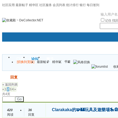
社区应用
最新帖子
精华区
社区服务
会员列表
统计排行
银行
每日签到
|帮助
记住
找
门户
论坛
圈子
书签
[切换到宽版]
最新帖子
精华区
袦褘效
收藏
校
发帖
回复
« 返回列表
«
1
2
3
4
»
共4页
Go
Clarakaka的🧩🏰玩具及遊樂場🎠
420
36
阅读
回复