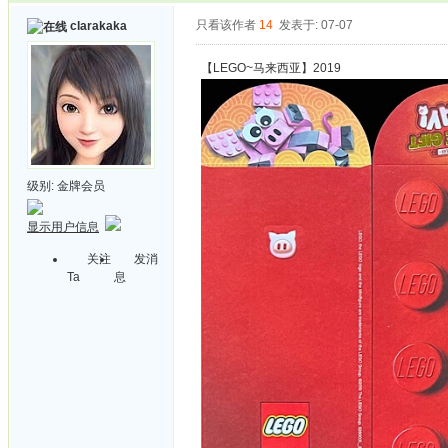
只看该作者
14
发表于: 07-07
clarakaka
【LEGO~马来西亚】2019
级别:
金牌会员
显示用户信息
关注
发消
Ta
息