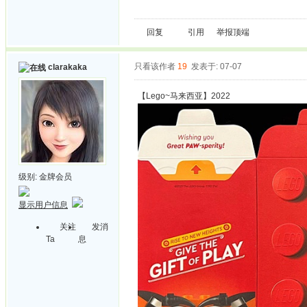
回复
引用
举报
顶端
只看该作者
19
发表于: 07-07
clarakaka
【Lego~马来西亚】2022
级别:
金牌会员
显示用户信息
关注
发消
Ta
息