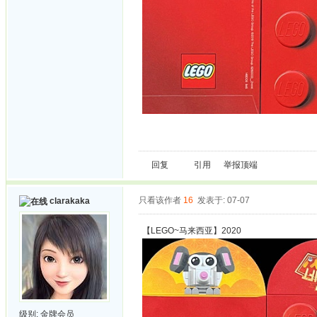
回复
引用
举报
顶端
只看该作者
16
发表于: 07-07
clarakaka
【LEGO~马来西亚】2020
级别:
金牌会员