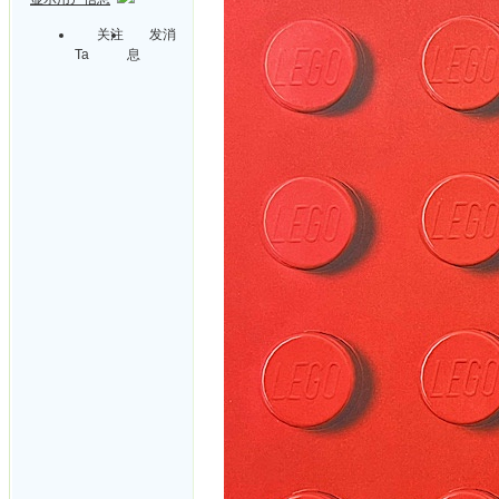
关注
发消
Ta
息