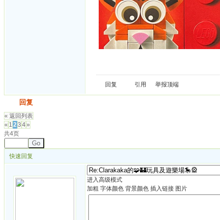
回复
引用
举报
顶端
发帖
回复
« 返回列表
«
1
2
3
4
»
共4页
Go
快速回复
进入高级模式
加粗
字体颜色
背景颜色
插入链接
图片