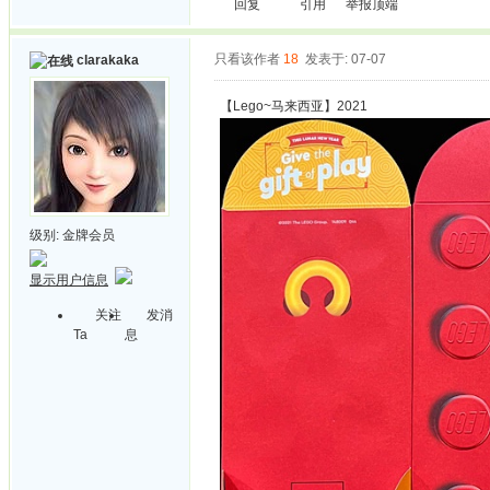
回复
引用
举报
顶端
只看该作者
18
发表于: 07-07
clarakaka
【Lego~马来西亚】2021
级别:
金牌会员
显示用户信息
关注
发消
Ta
息