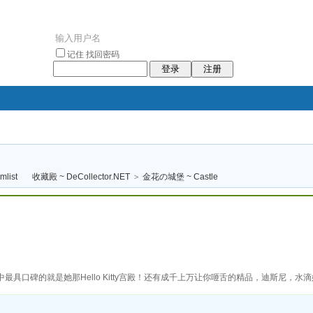
记住
找回密码
登录
注册
袥小袥
袦褘效
褔
袠袠袥眩褦
收藏殿 ~ DeCollector.NET
>
金花の城堡 ~ Castle
校
中最具口碑的就是她那Hello Kitty宫殿！还有成千上万让你咂舌的精品，迪斯尼，