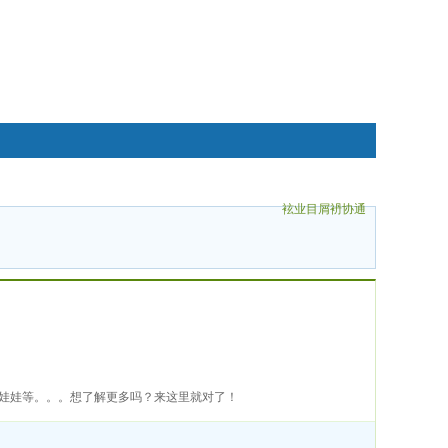
袨业目屑袇协通
碌袗
水滴娃娃等。。。想了解更多吗？来这里就对了！