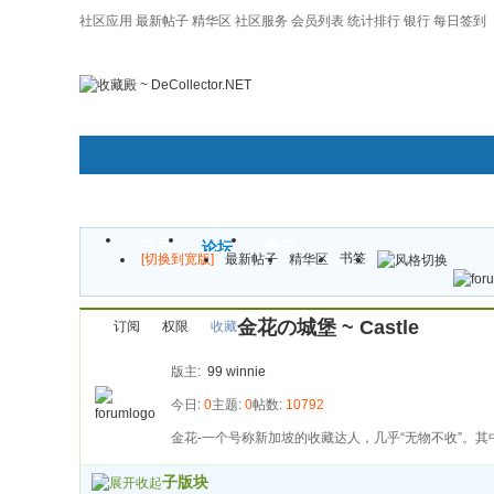
社区应用
最新帖子
精华区
社区服务
会员列表
统计排行
银行
每日签到
|帮助
门户
论坛
圈子
书签
[切换到宽版]
最新帖子
精华区
金花の城堡 ~ Castle
订阅
权限
收藏
版主:
99
winnie
今日:
0
主题:
0
帖数:
10792
金花-一个号称新加坡的收藏达人，几乎“无物不收”。其
子版块