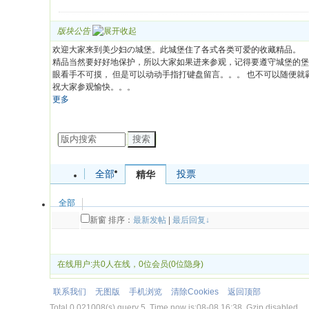
版块公告
欢迎大家来到美少妇の城堡。此城堡住了各式各类可爱的收藏精品。
精品当然要好好地保护，所以大家如果进来参观，记得要遵守城堡的堡
眼看手不可摸， 但是可以动动手指打键盘留言。。。 也不可以随便
祝大家参观愉快。。。
更多
发帖
搜索
全部
投票
精华
全部
新窗
排序：
最新发帖
|
最后回复↓
发帖
在线用户:共0人在线，0位会员(0位隐身)
联系我们
无图版
手机浏览
清除Cookies
返回顶部
Total 0.021008(s) query 5, Time now is:08-08 16:38, Gzip disabled