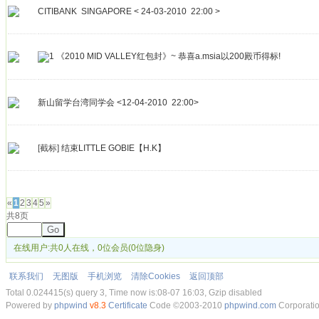
CITIBANK SINGAPORE < 24-03-2010 22:00 >
《2010 MID VALLEY红包封》~ 恭喜a.msia以200殿币得标!
新山留学台湾同学会 <12-04-2010 22:00>
[截标]
结束LITTLE GOBIE【H.K】
发帖
«
1
2
3
4
5
»
共8页
Go
在线用户:共0人在线，0位会员(0位隐身)
联系我们
无图版
手机浏览
清除Cookies
返回顶部
Total 0.024415(s) query 3, Time now is:08-07 16:03, Gzip disabled
Powered by
phpwind
v8.3
Certificate
Code ©2003-2010
phpwind.com
Corporati