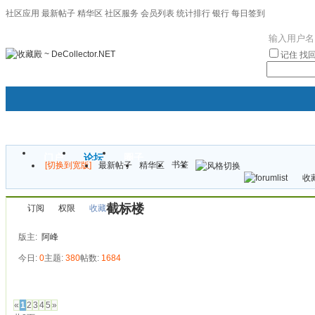
社区应用
最新帖子
精华区
社区服务
会员列表
统计排行
银行
每日签到
|帮助
记住
找
门户
论坛
圈子
书签
[切换到宽版]
最新帖子
精华区
袦褘效
收藏
校
截标楼
订阅
权限
收藏
版主:
阿峰
今日:
0
主题:
380
帖数:
1684
发帖
«
1
2
3
4
5
»