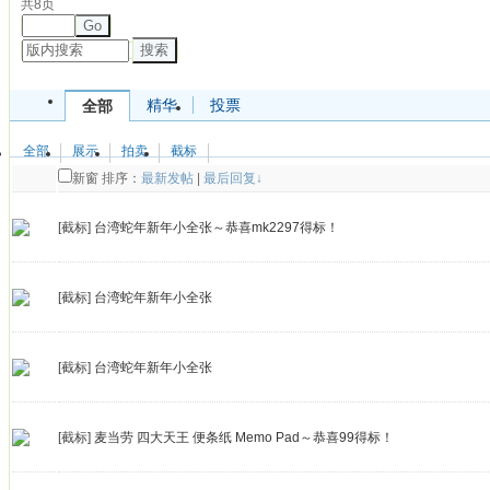
共8页
Go
搜索
精华
投票
全部
全部
展示
拍卖
截标
新窗
排序：
最新发帖
|
最后回复↓
[截标]
台湾蛇年新年小全张～恭喜mk2297得标！
[截标]
台湾蛇年新年小全张
[截标]
台湾蛇年新年小全张
[截标]
麦当劳 四大天王 便条纸 Memo Pad～恭喜99得标！