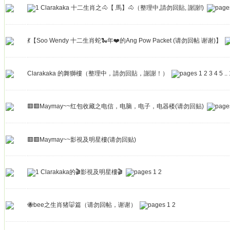
Clarakaka 十二生肖之🐴【 馬】🐴（整理中,請勿回貼, 謝謝!)
💃【Soo Wendy 十二生肖蛇🐍年❤️的Ang Pow Packet (请勿回帖 谢谢)】
Clarakaka 的舞獅樓（整理中，請勿回貼，謝謝！）
1
2
3
4
5
..
🟥🟥Maymay~~红包收藏之电信，电脑，电子，电器楼(请勿回贴)
🟥🟥Maymay~~影視及明星樓(请勿回贴)
Clarakaka的🎬影視及明星樓🎬
1
2
🐝bee之生肖猪🐷篇（请勿回帖，谢谢）
1
2