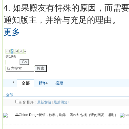
4. 如果殿友有特殊的原因，而
通知版主，并给与充足的理由。
更多
发帖
«
1
2
3
4
5
6
»
共19页
Go
搜索
精华
投票
全部
全部
新窗
排序：
最新发帖
|
最后回复↓
🌄Chloe Ding~餐馆，飲料，咖啡，酒🍺红包楼（请勿回复，谢谢）