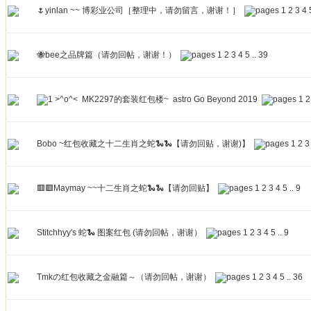
🌷yinlan ~~ 博彩业公司［整理中，请勿留言，谢谢！］
1
2
3
4
🐝bee之品牌篇（请勿回帖，谢谢！）
1
2
3
4
5
..
39
>^o^< MK2297的套装红包楼~ astro Go Beyond 2019
1
2
Bobo ~红包收藏之十二生肖之蛇🐍🐍【请勿回贴，谢谢)】
1
2
3
🟥🟥Maymay ~~十二生肖之蛇🐍🐍【请勿回贴】
1
2
3
4
5
..
9
Stitchhyy's 蛇🐍 图案红包 (请勿回帖，谢谢）
1
2
3
4
5
..
9
Tmkの红包收藏之金融篇～（请勿回帖，谢谢）
1
2
3
4
5
..
36