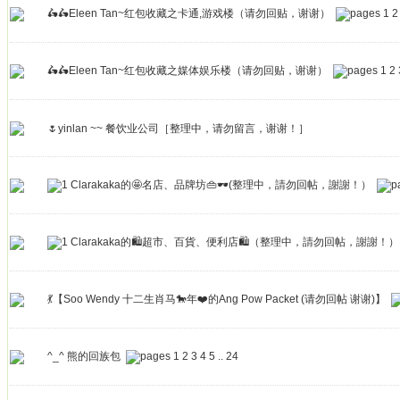
🛵🛵Eleen Tan~红包收藏之卡通,游戏楼（请勿回贴，谢谢）
1
2
🛵🛵Eleen Tan~红包收藏之媒体娱乐楼（请勿回贴，谢谢）
1
2
🌷yinlan ~~ 餐饮业公司［整理中，请勿留言，谢谢！］
Clarakaka的🤩名店、品牌坊👜🕶️(整理中，請勿回帖，謝謝！）
Clarakaka的🛍️超市、百貨、便利店🛍️（整理中，請勿回帖，謝謝！）
💃【Soo Wendy 十二生肖马🐎年❤️的Ang Pow Packet (请勿回帖 谢谢)】
^_^ 熊的回族包
1
2
3
4
5
..
24