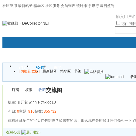
社区应用
最新帖子
精华区
社区服务
会员列表
统计排行
银行
每日签到
|帮助
记住
找
门户
论坛
圈子
书签
[切换到宽版]
最新帖子
精华区
袦褘效
收藏
校
交流阁
订阅
权限
收藏
版主:
jj
开玄
winnie
tmk
qq18
今日:
0
主题:
916
帖数:
355732
你有珍藏多年的宝贝红包封吗？如果有的话，那么现在是时候让它们亮相一下了
版块公告