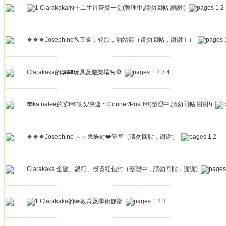
Clarakaka的十二生肖齊聚一堂(整理中,請勿回帖,謝謝!)
1
2
🍀🍀🍀Josephine🔨五金，轮胎，油站篇（请勿回帖，谢谢！）
Clarakaka的🧩🏰玩具及遊樂場🎠🎡
1
2
3
4
🎹katnalee的📦💌邮政/快速 ~ Courier/Post 💌(整理中,請勿回帖,谢谢!)
🍀🍀🍀Josephine ～～民族封❤️💚💜（请勿回贴，谢谢）
1
2
Clarakaka 金融、銀行、投資紅包封（整理中，請勿回貼，謝謝)
Clarakaka的✏️教育及學術📗部
1
2
3