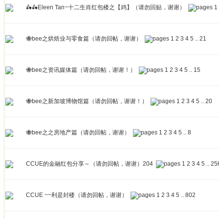
🛵🛵Eleen Tan~十二生肖红包楼之【鸡】（请勿回贴，谢谢）
1
🐝bee之烘焙业与零食篇（请勿回帖，谢谢）
1
2
3
4
5
..
21
🐝bee之资讯媒体篇（请勿回帖，谢谢！）
1
2
3
4
5
..
15
🐝bee之新加坡博物馆篇（请勿回帖，谢谢！）
1
2
3
4
5
..
20
🐝bee之之房地产篇（请勿回帖，谢谢）
1
2
3
4
5
..
8
CCUE的金融红包分享～（请勿回帖，谢谢）204
1
2
3
4
5
..
25
CCUE ~~利是封楼（请勿回帖，谢谢）
1
2
3
4
5
..
802