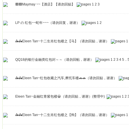
🟥🟥Maymay ~~【酒店】【请勿回贴】
1
2
3
LP の 红包~~蛇年~~~（请勿回复，谢谢）
1
2
🛵🛵Eleen Tan~十二生肖红包楼之【马】（请勿回贴，谢谢）
1
QQ18的银行金融类红包封～～（请勿回帖，谢谢）
1
2
3
4
5
..
🛵🛵Eleen Tan~红包收藏之汽车,摩托车楼🚗🚗（请勿回贴，谢谢）
Eleen Tan~金融红青紫包楼😀（请勿回贴，谢谢）(整理中)
1
2
🛵🛵Eleen Tan~十二生肖红包楼之【狗】（请勿回贴，谢谢）
1