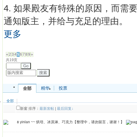
4. 如果殿友有特殊的原因，而
通知版主，并给与充足的理由。
更多
发帖
«
2
3
4
5
6
7
8
9
»
共19页
Go
搜索
精华
投票
全部
全部
新窗
排序：
最新发帖
|
最后回复↓
🌷yinlan ~~ 烘培、冰淇淋、巧克力【整理中，请勿留言，谢谢！】