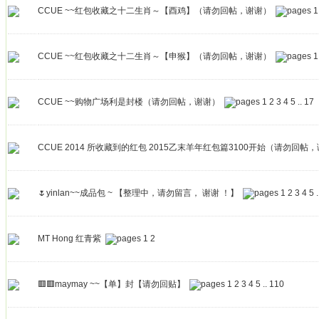
CCUE ~~红包收藏之十二生肖～【酉鸡】（请勿回帖，谢谢）
1
CCUE ~~红包收藏之十二生肖～【申猴】（请勿回帖，谢谢）
1
CCUE ~~购物广场利是封楼（请勿回帖，谢谢）
1
2
3
4
5
..
17
CCUE 2014 所收藏到的红包 2015乙末羊年红包篇3100开始（请勿回帖
🌷yinlan~~成品包 ~ 【整理中，请勿留言， 谢谢 ！】
1
2
3
4
5
.
MT Hong 红青紫
1
2
🟥🟥maymay ~~【单】封【请勿回贴】
1
2
3
4
5
..
110