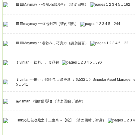
🟥🟥Maymay ~~金融/保险/银行 【请勿回贴】
1
2
3
4
5
..
162
🟥🟥maymay ~~红包封💌（请勿回贴）
1
2
3
4
5
..
244
🟥🟥Maymay ~~餐饮☕，巧克力（請勿留言）
1
2
3
4
5
..
22
🌷yinlan~~饮料。。食品包
1
2
3
4
5
..
396
🌷yinlan~~银行；保险包 目录更新 ：第532页》Singular Asset Management 
5
..
541
🐳fishtan~ 招财猫 🐱🧧（请勿回贴，谢谢）
Tmkの红包收藏之十二生肖～【蛇】（请勿回帖，谢谢）
1
2
3
4