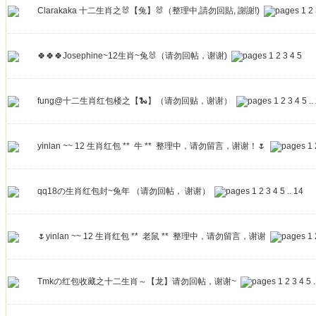
Clarakaka 十二生肖之🐰【兔】🐰（整理中,請勿回貼, 謝謝!)
1
2
🍀🍀🍀Josephine~12生肖~兔🐰（请勿回帖，谢谢)
1
2
3
4
5
fung@十二生肖红包楼之【🐍】（请勿回贴，谢谢）
1
2
3
4
5
..
yinlan ~~ 12 生肖红包 ** 牛 ** 整理中，请勿留言，谢谢！🌷
1
qq18の生肖红包封~兔年 （请勿回帖， 谢谢）
1
2
3
4
5
..
14
🌷yinlan ~~ 12 生肖红包 ** 老鼠 ** 整理中，请勿留言，谢谢
1
Tmkの红包收藏之十二生肖～【龙】请勿回帖，谢谢~
1
2
3
4
5
.