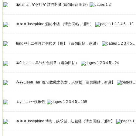
🐳fishtan 🍹饮料🍹 红包封🧧 (请勿回贴 谢谢)
1
2
🍀🍀🍀Josephine 酒封小楼 （请勿回帖，谢谢）
1
2
3
4
5
..
13
fung@十二生肖红包楼之【猴】（请勿回帖，谢谢）
1
2
3
4
5
..
🐳fishtan ～单张红包封🧧（请勿回帖）
1
2
3
4
5
..
24
🛵🛵Eleen Tan~红包收藏之美女，人物楼（请勿回贴，谢谢】
1
🌷yinlan~~娱乐包
1
2
3
4
5
..
159
🍀🍀🍀Josephine 博彩，娱乐城，红包楼（请勿回贴，谢谢】
1