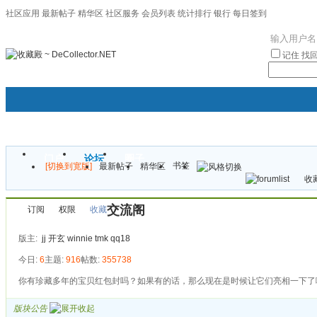
社区应用
最新帖子
精华区
社区服务
会员列表
统计排行
银行
每日签到
|帮助
记住
找
门户
论坛
圈子
书签
[切换到宽版]
最新帖子
精华区
袦褘效
收藏
校
交流阁
订阅
权限
收藏
版主:
jj
开玄
winnie
tmk
qq18
今日:
6
主题:
916
帖数:
355738
你有珍藏多年的宝贝红包封吗？如果有的话，那么现在是时候让它们亮相一下了
版块公告