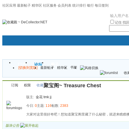
社区应用
最新帖子
精华区
社区服务
会员列表
统计排行
银行
每日签到
|帮助
记住
找
门户
论坛
圈子
书签
[切换到宽版]
最新帖子
精华区
袦褘效
收藏
校
聚宝阁~ Treasure Chest
订阅
权限
收藏
版主:
金花
tmk
jj
今日:
0
主题:
116
帖数:
2383
大家对这里很好奇吧！想知道聚宝阁里藏了什么秘密，就进来瞧瞧
版块公告