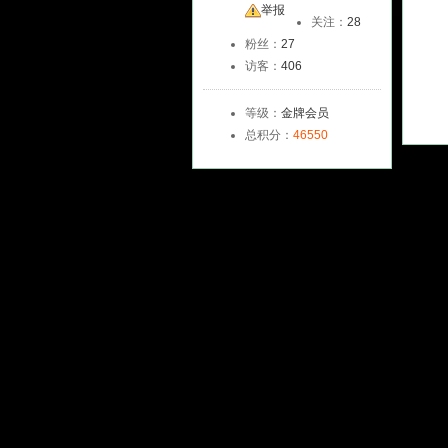
友
举报
关注：
28
粉丝：
27
访客：
406
等级：
金牌会员
总积分：
46550