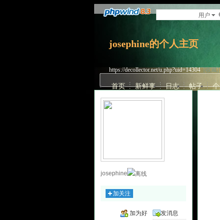
用户
josephine的个人主页
https://decollector.net/u.php?uid=14304
[收藏]
首页
新鲜事
日志
帖子
个
josephine
加关注
加为好
发消息