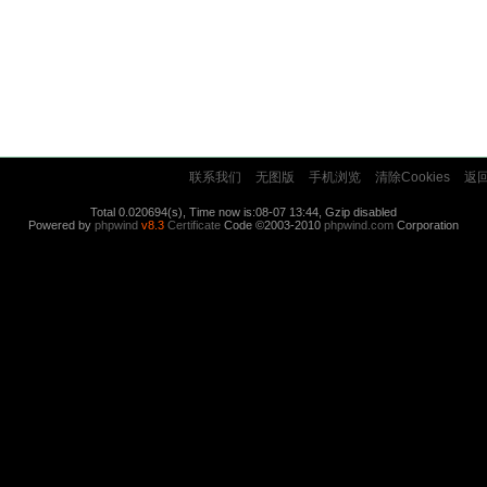
联系我们
无图版
手机浏览
清除Cookies
返
Total 0.020694(s), Time now is:08-07 13:44, Gzip disabled
Powered by
phpwind
v8.3
Certificate
Code ©2003-2010
phpwind.com
Corporation