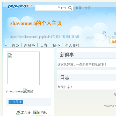
用户
登录
注册
shavonnera的个人主页
https://decollector.net/u.php?uid=172453
[收藏]
[复制]
空
首页
新鲜事
日志
帖子
个人资料
新鲜事
这家伙好懒，一条新鲜事都没留下！
日志
暂无日志！
shavonnera
加关注
Powered 
加为好
发消息