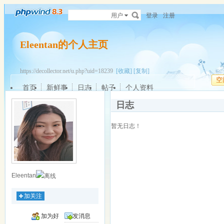
用户
登录
注册
Eleentan的个人主页
https://decollector.net/u.php?uid=18239
[收藏]
[复制]
空
首页
新鲜事
日志
帖子
个人资料
日志
暂无日志！
Eleentan
加关注
加为好
发消息