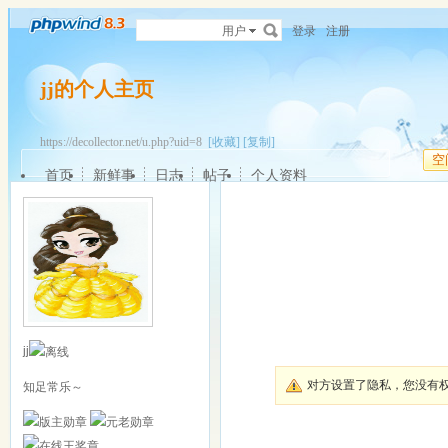
用户
登录
注册
jj的个人主页
https://decollector.net/u.php?uid=8
[收藏]
[复制]
空
首页
新鲜事
日志
帖子
个人资料
jj
对方设置了隐私，您没有
知足常乐～