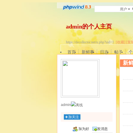
用户
admin的个人主页
https://decollector.net/u.php?uid=1
[收藏]
[复
首页
新鲜事
日志
帖子
个
新
admin
加关注
加为好
发消息