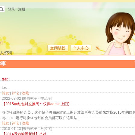
登录
注册
制]
空间装扮
个人中心
人资料
鲜事
test
test
转发
|
评论
|
收藏
2022-03-02 [来自帖子 -
交流阁
]
【2015年红包封交换阁 ~ 仅供admin上图】
各位收藏殿的会员，这个帖子将由admin上图开放给所有会员前来对换2015年的红
与admin进行对换红包封的会员都可以在这里贴 ..
转发
|
评论
|
收藏
2015-01-13 [来自帖子 -
对换阁
]
【2014香港愉景新城】-5对