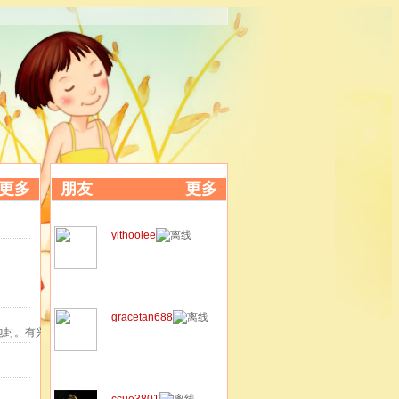
更多
朋友
更多
yithoolee
gracetan688
包封。有兴趣
ccue3801