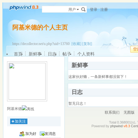
用户
登录
注册
阿基米德的个人主页
https://decollector.net/u.php?uid=13760
[收藏]
[复制]
空
首页
新鲜事
日志
帖子
个人资料
新鲜事
这家伙好懒，一条新鲜事都没留下！
日志
暂无日志！
阿基米德
联系我们
无图版
加关注
Total 0.368001(s), 
Powered by
phpwind
v8.3
Certi
加为好
发消息