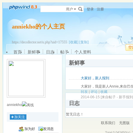
用户
登录
注册
anniekho的个人主页
https://decollector.net/u.php?uid=17555
[收藏]
[复制]
空
首页
新鲜事
日志
帖子
个人资料
新鲜事
大家好，新人报到
大家好，我是新人Annie,来自
转发
|
评论
|
收藏
2014-06-15 [来自帖子 -
新手报到 ~ 
日志
anniekho
暂无日志！
加关注
联系我们
无图版
加为好
发消息
Total 0.042450(s), 