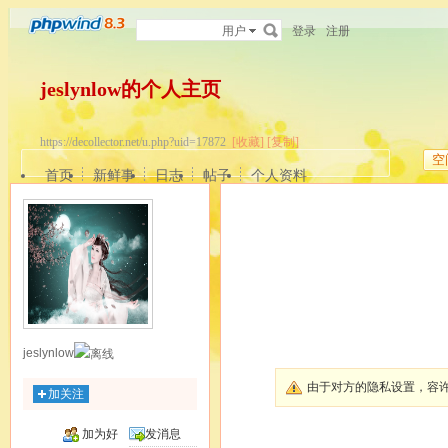
用户
登录
注册
jeslynlow的个人主页
https://decollector.net/u.php?uid=17872
[收藏]
[复制]
空
首页
新鲜事
日志
帖子
个人资料
jeslynlow
由于对方的隐私设置，容
加关注
加为好
发消息