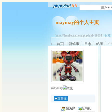
用户
maymay的个人主页
https://decollector.net/u.php?uid=19514
[收藏]
首页
新鲜事
日志
帖子
个
maymay
加关注
加为好
发消息