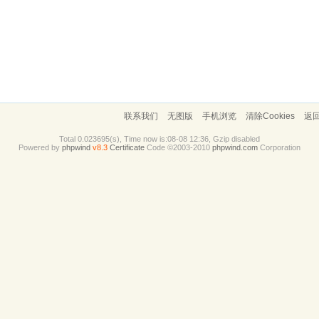
联系我们
无图版
手机浏览
清除Cookies
返
Total 0.023695(s), Time now is:08-08 12:36, Gzip disabled
Powered by
phpwind
v8.3
Certificate
Code ©2003-2010
phpwind.com
Corporation