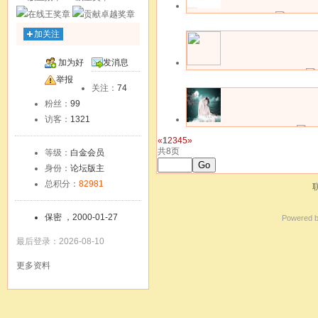
关注中
bee
该用户暂无签名
加关注
更多操作
最近登录: 10-08
加为好
发消息
关注中
小苕famous
友
举报
该用户暂无签名
关注：
74
更多操作
最近登录: 03-07
粉丝：
99
访客：
1321
关注中
jeslynlow
«
1
2
3
4
5
»
该用户暂无签名
共8页
等级：
白金会员
更多操作
最近登录: 01-09
Go
身份：
论坛版主
总积分：
82981
保密 ，2000-01-27
Powered 
最后登录：2026-08-10
更多资料