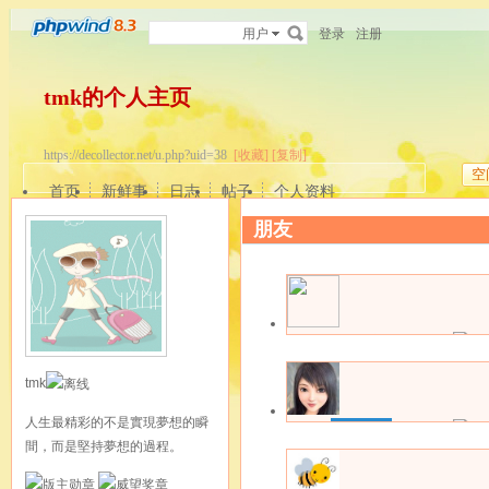
用户
登录
注册
tmk的个人主页
https://decollector.net/u.php?uid=38
[收藏]
[复制]
空
首页
新鲜事
日志
帖子
个人资料
朋友
关注中
boonsee
该用户暂无签名
更多操作
最近登录: 29-08
tmk
人生最精彩的不是實現夢想的瞬
加关注
clarakaka
間，而是堅持夢想的過程。
该用户暂无签名
更多操作
最近登录: 10-08