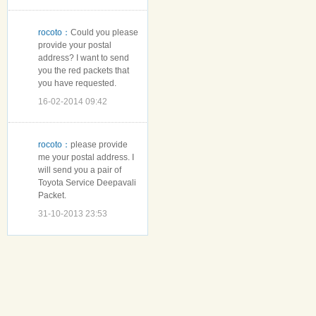
rocoto：
Could you please
provide your postal
address? I want to send
you the red packets that
you have requested.
16-02-2014 09:42
rocoto：
please provide
me your postal address. I
will send you a pair of
Toyota Service Deepavali
Packet.
31-10-2013 23:53