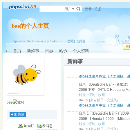
用户
登录
注册
bee的个人主页
https://decollector.net/u.php?uid=7851
[收藏]
[复制]
空
首页
新鲜事
日志
帖子
个人资料
新鲜事
🐝bee之生肖狗篇（请勿回帖，
目录 【Deutsche Bank~新加坡】2
2006 不齐 【NTUC Hougang Ma
转发
|
评论
|
收藏
04-19 [来自帖子 -
交流阁
]
bee
🐝bee之生肖牛篇（请勿回帖，
目录 1 【Deutsche Bank】2009
加关注
2009 【Honda】2009 【Mitsubish
转发
|
评论
|
收藏
加为好
发消息
04-19 [来自帖子 -
交流阁
]