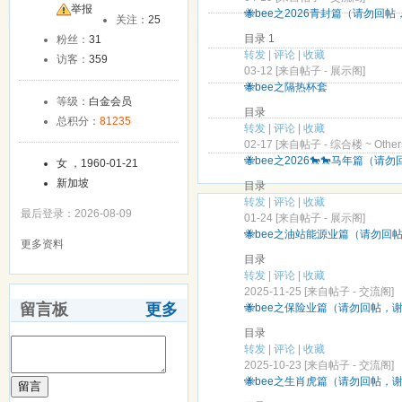
友
举报
🐝bee之2026青封篇（请勿回
关注：
25
目录 1
粉丝：
31
转发
|
评论
|
收藏
访客：
359
03-12 [来自帖子 -
展示阁
]
🐝bee之隔热杯套
等级：
白金会员
目录
总积分：
81235
转发
|
评论
|
收藏
02-17 [来自帖子 -
综合楼 ~ Others
🐝bee之2026🐎🐎马年篇（
女 ，1960-01-21
新加坡
目录
转发
|
评论
|
收藏
最后登录：2026-08-09
01-24 [来自帖子 -
展示阁
]
🐝bee之油站能源业篇（请勿回
更多资料
目录
转发
|
评论
|
收藏
2025-11-25 [来自帖子 -
交流阁
]
留言板
更多
🐝bee之保险业篇（请勿回帖，
目录
转发
|
评论
|
收藏
2025-10-23 [来自帖子 -
交流阁
]
🐝bee之生肖虎篇（请勿回帖，
留言