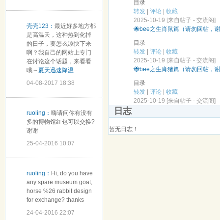
目录
转发
|
评论
|
收藏
2025-10-19 [来自帖子 -
交流阁
]
壳壳123：
最近好多地方都
🐝bee之生肖鼠篇（请勿回帖，
是高温天，这种热到化掉
目录
的日子，要怎么凉快下来
转发
|
评论
|
收藏
啊？我自己的网站上专门
2025-10-19 [来自帖子 -
交流阁
]
在讨论这个话题，来看看
🐝bee之生肖猪篇（请勿回帖，
哦～
夏天迅速降温
04-08-2017 18:38
目录
转发
|
评论
|
收藏
2025-10-19 [来自帖子 -
交流阁
]
日志
ruoling：
嗨请问你有没有
多的博物馆红包可以交换?
暂无日志！
谢谢
25-04-2016 10:07
ruoling：
Hi, do you have
any spare museum goat,
horse %26 rabbit design
for exchange? thanks
24-04-2016 22:07