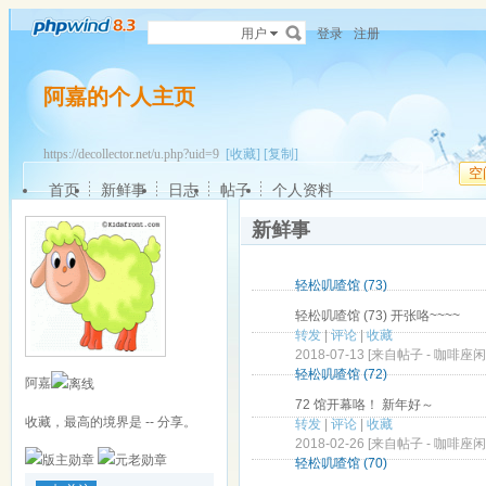
用户
登录
注册
阿嘉的个人主页
https://decollector.net/u.php?uid=9
[收藏]
[复制]
空
首页
新鲜事
日志
帖子
个人资料
新鲜事
轻松叽喳馆 (73)
轻松叽喳馆 (73) 开张咯~~~~
转发
|
评论
|
收藏
2018-07-13 [来自帖子 -
咖啡座闲聊馆
轻松叽喳馆 (72)
阿嘉
72 馆开幕咯！ 新年好～
收藏，最高的境界是 -- 分享。
转发
|
评论
|
收藏
2018-02-26 [来自帖子 -
咖啡座闲聊馆
轻松叽喳馆 (70)