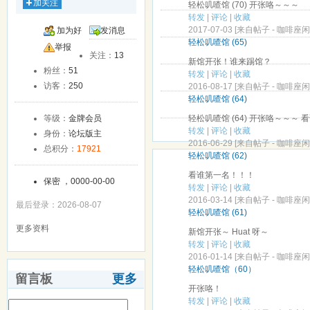
加关注
轻松叽喳馆 (70) 开张咯～～～
转发
|
评论
|
收藏
2017-07-03 [来自帖子 -
咖啡座闲聊馆
加为好
发消息
轻松叽喳馆 (65)
友
举报
关注：
13
新馆开张！谁来踢馆？
粉丝：
51
转发
|
评论
|
收藏
访客：
250
2016-08-17 [来自帖子 -
咖啡座闲聊馆
轻松叽喳馆 (64)
等级：
金牌会员
轻松叽喳馆 (64) 开张咯～～～
转发
|
评论
|
收藏
身份：
论坛版主
2016-06-29 [来自帖子 -
咖啡座闲聊馆
总积分：
17921
轻松叽喳馆 (62)
看谁第一名！！！
保密 ，0000-00-00
转发
|
评论
|
收藏
2016-03-14 [来自帖子 -
咖啡座闲聊馆
最后登录：2026-08-07
轻松叽喳馆 (61)
更多资料
新馆开张～ Huat 呀～
转发
|
评论
|
收藏
2016-01-14 [来自帖子 -
咖啡座闲聊馆
轻松叽喳馆（60）
留言板
更多
开张咯！
转发
|
评论
|
收藏