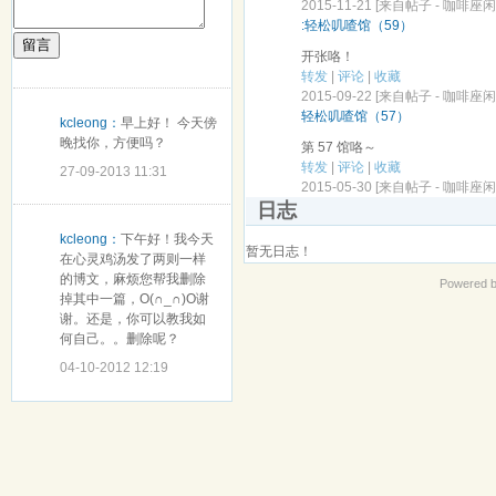
2015-11-21 [来自帖子 -
咖啡座闲聊馆
:轻松叽喳馆（59）
留言
开张咯！
转发
|
评论
|
收藏
2015-09-22 [来自帖子 -
咖啡座闲聊馆
轻松叽喳馆（57）
kcleong：
早上好！ 今天傍
晚找你，方便吗？
第 57 馆咯～
转发
|
评论
|
收藏
27-09-2013 11:31
2015-05-30 [来自帖子 -
咖啡座闲聊馆
日志
kcleong：
下午好！我今天
暂无日志！
在心灵鸡汤发了两则一样
的博文，麻烦您帮我删除
Powered 
掉其中一篇，O(∩_∩)O谢
谢。还是，你可以教我如
何自己。。删除呢？
04-10-2012 12:19