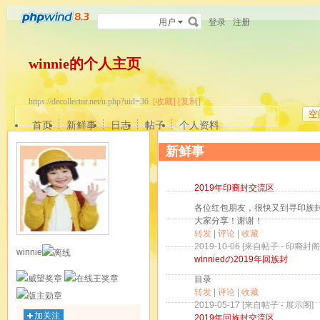
用户
登录
注册
winnie的个人主页
https://decollector.net/u.php?uid=36
[收藏]
[复制]
空
首页
新鲜事
日志
帖子
个人资料
新鲜事
2019年印裔封交流区
各位红包朋友，很快又到寻印族封
大家分享！谢谢！
转发
|
评论
|
收藏
2019-10-06 [来自帖子 -
印裔封阁
winnie
winniedの2019年回族封
目录
转发
|
评论
|
收藏
2019-05-17 [来自帖子 -
展示阁
]
加关注
2019年回族封交流区