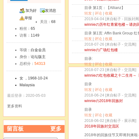
目录 第1页：【Allianz】
加为好
发消息
转发
|
评论
|
收藏
友
举报
2019-04-04 [来自帖子 -
回族封阁
关注：
68
winnieの历年红青紫包楼～请
粉丝：
65
目录 第1页: Affin Bank Group 
访客：
1149
转发
|
评论
|
收藏
2018-07-26 [来自帖子 -
交流阁
]
等级：
白金会员
winnieの广场红包楼
身份：
论坛版主
目录:
总积分：
54313
转发
|
评论
|
收藏
2018-07-23 [来自帖子 -
交流阁
]
winnieの红包收藏之十二生肖
女 ，1968-10-24
目录
Malaysia
转发
|
评论
|
收藏
2018-06-24 [来自帖子 -
交流阁
]
最后登录：2020-05-03
winnieの2018年回族封
更多资料
目录
转发
|
评论
|
收藏
2018-06-02 [来自帖子 -
展示阁
]
2018年回族封交流区
留言板
更多
2018年的回族佳节又即将到来