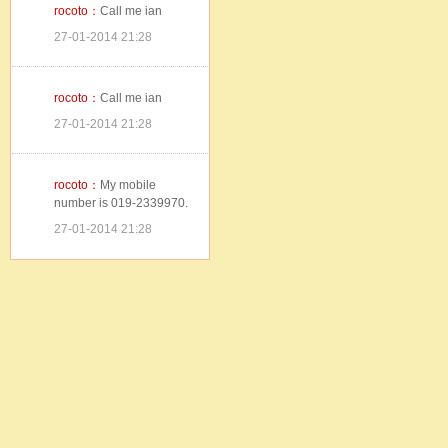
rocoto：
Call me ian
27-01-2014 21:28
rocoto：
Call me ian
27-01-2014 21:28
rocoto：
My mobile
number is 019-2339970.
27-01-2014 21:28