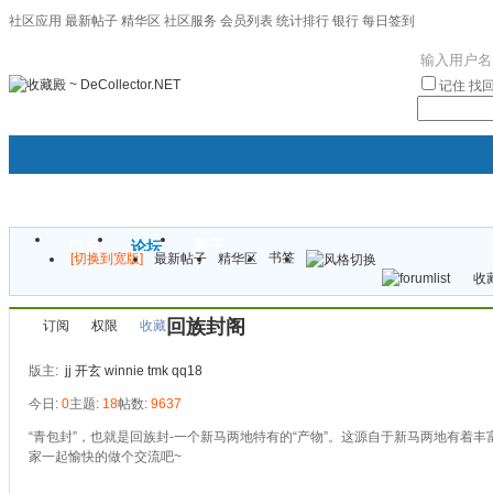
社区应用
最新帖子
精华区
社区服务
会员列表
统计排行
银行
每日签到
|帮助
记住
找
门户
论坛
圈子
书签
[切换到宽版]
最新帖子
精华区
袦褘效
收藏
校
回族封阁
订阅
权限
收藏
版主:
jj
开玄
winnie
tmk
qq18
今日:
0
主题:
18
帖数:
9637
“青包封”，也就是回族封-一个新马两地特有的“产物”。这源自于新马两地有
家一起愉快的做个交流吧~