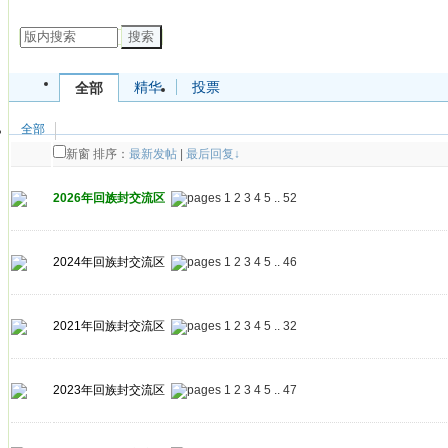
发帖
搜索
精华
投票
全部
全部
新窗
排序：
最新发帖
|
最后回复↓
2026年回族封交流区
1
2
3
4
5
..
52
2024年回族封交流区
1
2
3
4
5
..
46
2021年回族封交流区
1
2
3
4
5
..
32
2023年回族封交流区
1
2
3
4
5
..
47