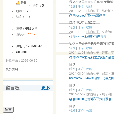
我会在这里与大家分享我的明信片
友
举报
关注：
5
转发
|
评论
|
收藏
2014-12-10 [来自帖子 -
综合楼 ~ O
粉丝：
12
@@rocoto之青包收藏@@
访客：
116
目录 第1页： 第2页：
转发
|
评论
|
收藏
等级：
银牌会员
2014-11-18 [来自帖子 -
交流阁
]
总积分：
5149
@@rocoto之摄影-花卉@@
我这里与你分享我多年来的花卉摄影.
保密 ，1968-08-16
转发
|
评论
|
收藏
Selangor
2014-11-03 [来自帖子 -
好康共享阁~ 
@@rocoto之马来西亚农业产品
最后登录：2026-06-30
目录
转发
|
评论
|
收藏
更多资料
2014-08-04 [来自帖子 -
邮票 ~ S
rocotoの2014年青包集~（请
目录
留言板
更多
转发
|
评论
|
收藏
2014-07-09 [来自帖子 -
展示阁
]
@@rocoto之蜻蜓和豆娘邮票@
目录
留言
转发
|
评论
|
收藏