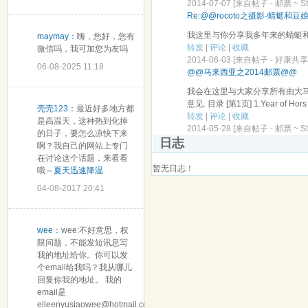
2014-07-07 [来自帖子 -
邮票 ~ S
Re:@@rocoto之摄影-蜻蜓和豆
我这里与你分享我多年来的蜻蜓和豆娘
maymay：
嗨，您好，您有
转发
|
评论
|
收藏
微信吗，我可加您为友吗
2014-06-03 [来自帖子 -
好康共享阁~ 
06-08-2025 11:18
@@马来西亚之2014邮票@@
我会在这里与大家分享所有由大马
意见. 目录 [第1页] 1.Year of Hors 
壳壳123：
最近好多地方都
转发
|
评论
|
收藏
是高温天，这种热到化掉
2014-05-28 [来自帖子 -
邮票 ~ S
的日子，要怎么凉快下来
日志
啊？我自己的网站上专门
在讨论这个话题，来看看
暂无日志！
哦～
夏天迅速降温
04-08-2017 20:41
wee：
wee:不好意思，权
限问题，不能发短讯息写
我的地址给你。你可以发
个email给我吗？我从哪儿
回复你我的地址。 我的
email是
eileenyusiaowee@hotmail.com