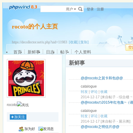
用户
登录
注册
rocoto的个人主页
https://decollector.net/u.php?uid=11983
[收藏]
[复制]
空
首页
新鲜事
日志
帖子
个人资料
新鲜事
@@rocoto之賀卡和包@@
catalogue
转发
|
评论
|
收藏
2014-12-17 [来自帖子 -
综合楼 ~ O
@@rocotoの2015年红包集~
rocoto
catalogue
转发
|
评论
|
收藏
加关注
2014-12-17 [来自帖子 -
展示阁
]
@@rocoto之明信片@@
加为好
发消息