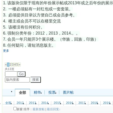
1. 该版块仅限于现有的年份展示帖或2013年或之后年份的展
2. 一楼必须贴有一封红包或一套套装。
3. 必须提供目录以方便自己或会员参考。
4. 楼主或会员不可以在楼里交流
5. 该楼没有任何积分。
6. 强制分类年份：2012，2013，2014.。。
7. 会员一年只能开3个展示楼。（华族，回族，印族）
8. 任何疑问，请短消息版主。
更多
发帖
«
1
2
3
4
5
»
共13页
Go
搜索
精华
投票
图片帖
全部
全部
2012
2013
2014
2015
2016
2017
2018
2019
新窗
排序：
最新发帖
|
最后回复↓