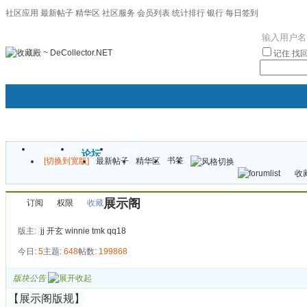
社区应用
最新帖子
精华区
社区服务
会员列表
统计排行
银行
每日签到
|帮助
记住
找
门户
论坛
圈子
书签
[切换到宽版]
最新帖子
精华区
袦褘效
收藏
校
展示阁
订阅
权限
收藏
版主:
jj
开玄
winnie
tmk
qq18
今日:
5
主题:
648
帖数:
199868
版块公告
【展示阁版规】