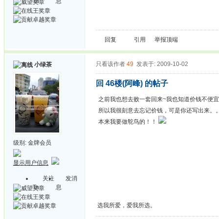
Ta
息
回复
引用
举报
顶端
只看该作者
49
发表于: 2009-10-02
小绿茶
回 46楼(阿峰) 的帖子
之前我也想去败一套回来~我也知道价钱不便
所以我很刻意去忘记价钱，可是你还写出来。
本来我要做鸵鸟的！！
级别:
金牌会员
显示用户信息
关注
发消
Ta
息
选我所爱，爱我所选。