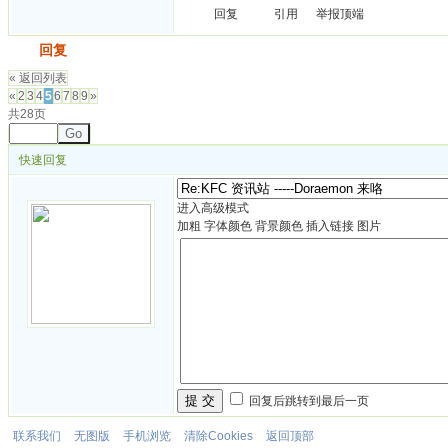
回复
引用
举报
顶端
发帖
回复
« 返回列表
«
2
3
4
5
6
7
8
9
»
共28页
Go
快速回复
进入高级模式
加粗
字体颜色
背景颜色
插入链接
图片
提 交
回复后跳转到最后一页
联系我们
无图版
手机浏览
清除Cookies
返回顶部