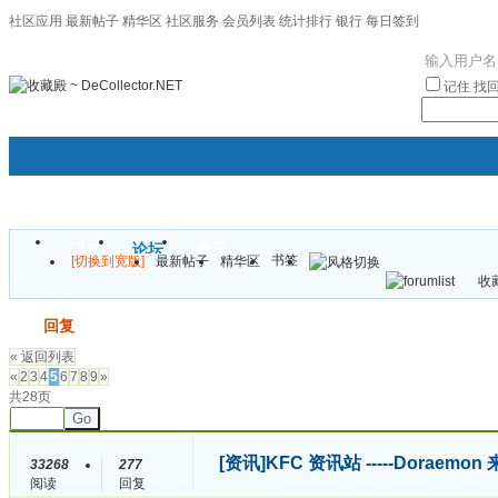
社区应用
最新帖子
精华区
社区服务
会员列表
统计排行
银行
每日签到
|帮助
记住
找
门户
论坛
圈子
书签
[切换到宽版]
最新帖子
精华区
袦褘效
收藏
校
发帖
回复
« 返回列表
«
2
3
4
5
6
7
8
9
»
共28页
Go
[资讯]
KFC 资讯站 -----Doraemon
33268
277
阅读
回复