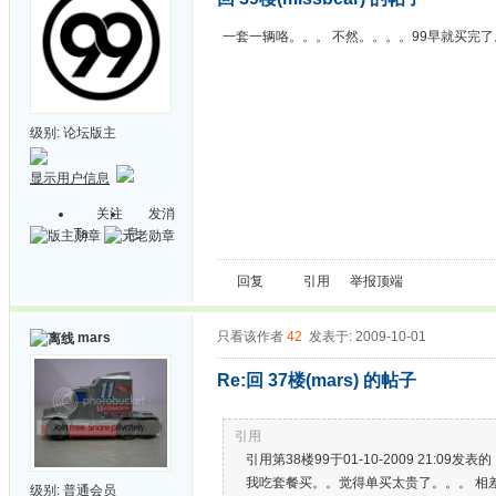
一套一辆咯。。。 不然。。。。99早就买完了
级别:
论坛版主
显示用户信息
关注
发消
Ta
息
回复
引用
举报
顶端
只看该作者
42
发表于: 2009-10-01
mars
Re:回 37楼(mars) 的帖子
引用
引用第38楼99于01-10-2009 21:09发表的 回
我吃套餐买。。觉得单买太贵了。。。 相差R
级别:
普通会员