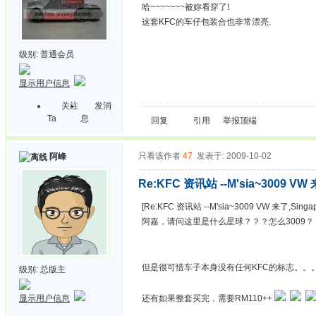
哈~~~~~~~被妳看穿了!
这套KFC的车仔包装合也非常漂亮.
级别:
普通会员
显示用户信息
关注
发消
Ta
息
回复
引用
举报
顶端
只看该作者
47
发表于: 2009-10-02
阿峰
Re:KFC 资讯站 --M'sia~3009 VW 
[Re:KFC 资讯站 --M'sia~3009 VW 来了,Singa
阿嘉，请问这里是什么星球？？？怎么3009？
但是很可惜车子本身没有任何KFC的标志。。
级别:
总版主
显示用户信息
还有如果整套买完，需要RM110++