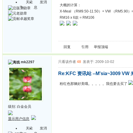
关注
发消
大概的计算：
Ta
息
X-Meal （RM9.50-11.50）+ VW （RM5.90）=
RM16 x 6款 = RM106
回复
引用
举报
顶端
只看该作者
48
发表于: 2009-10-02
mk2297
Re:KFC 资讯站 --M'sia~3009 VW 
粉红色那辆好美哦。。。。。我也要去买了
级别:
白金会员
显示用户信息
关注
发消