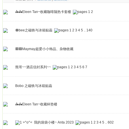
🛵🛵Eleen Tan~收藏咖啡隔热卡套楼
1
2
🐝bee之磁铁与冰箱贴萹
1
2
3
4
5
..
140
🟥🟥Maymay超爱小小饰品、杂物收藏
熊哥~~酒店信封系列~~
1
2
3
4
5
6
7
Bobo 之磁铁与冰箱贴萹
🛵🛵Eleen Tan~收藏杯垫楼
>^o^< 我的袋袋小楼~ Anta 2023
1
2
3
4
5
..
602