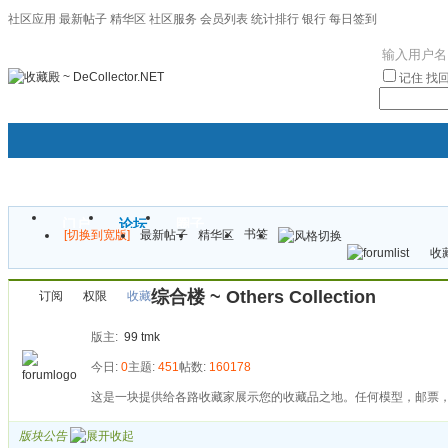
社区应用
最新帖子
精华区
社区服务
会员列表
统计排行
银行
每日签到
|帮助
记住
找
门户
论坛
圈子
书签
[切换到宽版]
最新帖子
精华区
袦褘效
收藏
校
综合楼 ~ Others Collection
订阅
权限
收藏
版主:
99
tmk
今日:
0
主题:
451
帖数:
160178
这是一块提供给各路收藏家展示您的收藏品之地。任何模型，邮票
版块公告