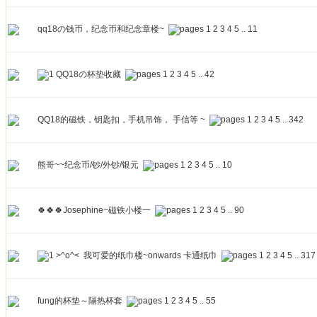
qq18の钱币，纪念币和纪念章楼~
1
2
3
4
5
..
11
QQ18の杯垫收藏
1
2
3
4
5
..
42
QQ18的磁铁，钥匙扣，手机吊饰， 手信等 ~
1
2
3
4
5
..
342
熊哥~~纪念币/钞/外钞/银元
1
2
3
4
5
..
10
🍀🍀🍀Josephine~磁铁小楼一
1
2
3
4
5
..
90
>^o^< 我可爱的纸巾楼~onwards 卡通纸巾
1
2
3
4
5
..
317
fung的杯垫～隔热杯套
1
2
3
4
5
..
55