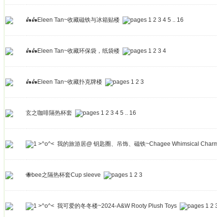
🛵🛵Eleen Tan~收藏磁铁与冰箱贴楼
1
2
3
4
5
..
16
🛵🛵Eleen Tan~收藏环保袋，纸袋楼
1
2
3
4
🛵🛵Eleen Tan~收藏扑克牌楼
1
2
3
玄之咖啡隔热杯套
1
2
3
4
5
..
16
>^o^< 我的旅游居@ 钥匙圈、吊饰、磁铁~Chagee Whimsical Charm
🐝bee之隔热杯套Cup sleeve
1
2
3
>^o^< 我可爱的冬冬楼~2024-A&W Rooty Plush Toys
1
2