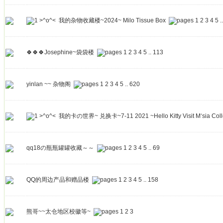
>^o^< 我的杂物收藏楼~2024~ Milo Tissue Box
1
2
3
4
5
.
🍀🍀🍀Josephine~袋袋楼
1
2
3
4
5
..
113
yinlan ~~ 杂物阁
1
2
3
4
5
..
620
>^o^< 我的卡の世界~ 兑换卡~7-11 2021 ~Hello Kitty Visit M‘sia Collec
qq18の瓶瓶罐罐收藏～～
1
2
3
4
5
..
69
QQ的周边产品和赠品楼
1
2
3
4
5
..
158
熊哥~~太仓地区校徽等~
1
2
3