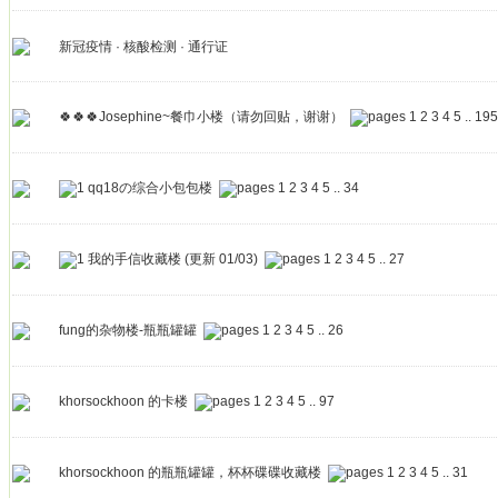
新冠疫情 · 核酸检测 · 通行证
🍀🍀🍀Josephine~餐巾小楼（请勿回贴，谢谢）
1
2
3
4
5
..
195
qq18の综合小包包楼
1
2
3
4
5
..
34
我的手信收藏楼 (更新 01/03)
1
2
3
4
5
..
27
fung的杂物楼-瓶瓶罐罐
1
2
3
4
5
..
26
khorsockhoon 的卡楼
1
2
3
4
5
..
97
khorsockhoon 的瓶瓶罐罐，杯杯碟碟收藏楼
1
2
3
4
5
..
31