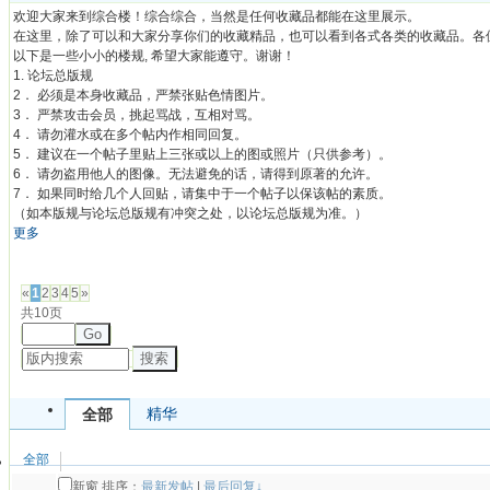
欢迎大家来到综合楼！综合综合，当然是任何收藏品都能在这里展示。
在这里，除了可以和大家分享你们的收藏精品，也可以看到各式各类的收藏品。各
以下是一些小小的楼规, 希望大家能遵守。谢谢！
1. 论坛总版规
2． 必须是本身收藏品，严禁张贴色情图片。
3． 严禁攻击会员，挑起骂战，互相对骂。
4． 请勿灌水或在多个帖内作相同回复。
5． 建议在一个帖子里贴上三张或以上的图或照片（只供参考）。
6． 请勿盗用他人的图像。无法避免的话，请得到原著的允许。
7． 如果同时给几个人回贴，请集中于一个帖子以保该帖的素质。
（如本版规与论坛总版规有冲突之处，以论坛总版规为准。）
更多
发帖
«
1
2
3
4
5
»
共10页
Go
搜索
精华
全部
全部
新窗
排序：
最新发帖
|
最后回复↓