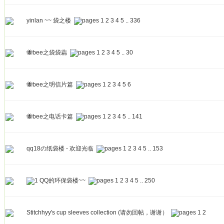
yinlan ~~ 袋之楼
1
2
3
4
5
..
336
🐝bee之袋袋萹
1
2
3
4
5
..
30
🐝bee之明信片篇
1
2
3
4
5
6
🐝bee之电话卡篇
1
2
3
4
5
..
141
qq18の纸袋楼 - 欢迎光临
1
2
3
4
5
..
153
QQ的环保袋楼~~
1
2
3
4
5
..
250
Stitchhyy's cup sleeves collection (请勿回帖，谢谢）
1
2