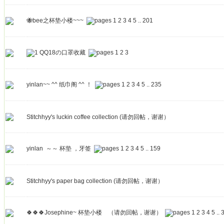
🐝bee之杯垫小楼~~~
1
2
3
4
5
..
201
QQ18の口罩收藏
1
2
3
yinlan~~ ^^ 纸巾阁 ^^ ！
1
2
3
4
5
..
235
Stitchhyy's luckin coffee collection (请勿回帖，谢谢）
yinlan ～～ 杯垫 ，牙签
1
2
3
4
5
..
159
Stitchhyy's paper bag collection (请勿回帖，谢谢）
🍀🍀🍀Josephine~ 杯垫小楼 （请勿回帖，谢谢）
1
2
3
4
5
..