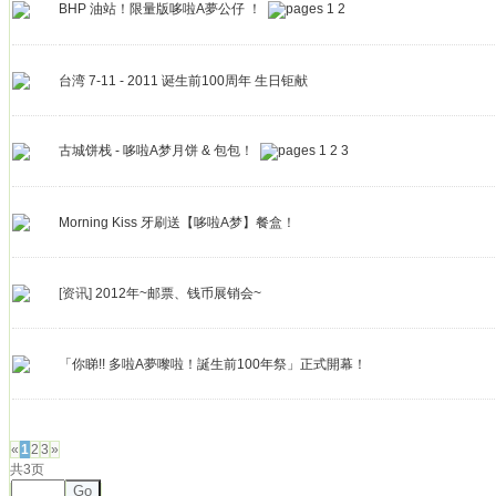
BHP 油站！限量版哆啦A夢公仔 ！
1
2
台湾 7-11 - 2011 诞生前100周年 生日钜献
古城饼栈 - 哆啦A梦月饼 & 包包！
1
2
3
Morning Kiss 牙刷送【哆啦A梦】餐盒！
[资讯]
2012年~邮票、钱币展销会~
「你睇!! 多啦A夢嚟啦！誕生前100年祭」正式開幕！
发帖
«
1
2
3
»
共3页
Go