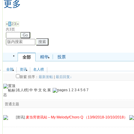
更多
发帖
«
1
2
3
»
共3页
Go
搜索
精华
投票
全部
全部
资讯
名人榜
新窗
排序：
最新发帖
|
最后回复↓
[名人榜]
中 华 文 化 展
1
2
3
4
5
6
7
普通主题
[资讯]
麦当劳资讯站～My Melody/Choro Q （13/9/2018-10/10/2018）