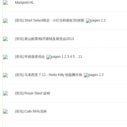
Marigold HL
[资讯]
Shell Select商店 - 小叮当和朋友3D拼图
1
2
[资讯]
新山邮票/钱币展销及展览会2013
[资讯]
环保袋资讯站
1
2
3
4
5
..
11
[资讯]
马来西亚 7-11 - Hello Kitty 钥匙圈吊饰
1
2
[资讯]
Royal Staut 促销
[资讯]
Cafe 99马克杯