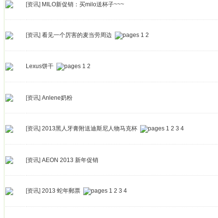
[资讯]
MILO新促销：买milo送杯子~~~
[资讯]
看见一个厉害的麦当劳周边
1
2
Lexus饼干
1
2
[资讯]
Anlene奶粉
[资讯]
2013黑人牙膏附送迪斯尼人物马克杯
1
2
3
4
[资讯]
AEON 2013 新年促销
[资讯]
2013 蛇年郵票
1
2
3
4