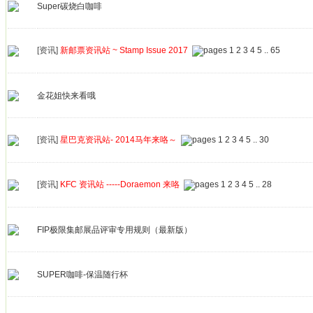
Super碳烧白咖啡
[资讯]
新邮票资讯站 ~ Stamp Issue 2017
1
2
3
4
5
..
65
金花姐快来看哦
[资讯]
星巴克资讯站- 2014马年来咯～
1
2
3
4
5
..
30
[资讯]
KFC 资讯站 -----Doraemon 来咯
1
2
3
4
5
..
28
FIP极限集邮展品评审专用规则（最新版）
SUPER咖啡-保温随行杯