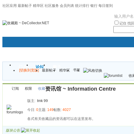
社区应用
最新帖子
精华区
社区服务
会员列表
统计排行
银行
每日签到
|帮助
记住
找
门户
论坛
圈子
书签
[切换到宽版]
最新帖子
精华区
袦褘效
收藏
校
资讯馆 ~ Information Centre
订阅
权限
收藏
版主:
tmk
99
今日:
0
主题:
149
帖数:
4027
各式有关收藏品的资讯都可以在这里发布。
版块公告