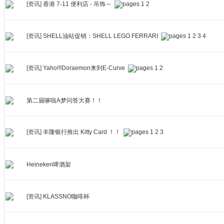
[资讯]
香港 7-11 便利店 - 吊饰～
1
2
[资讯]
SHELL油站促销：SHELL LEGO FERRARI
1
2
3
4
[资讯]
Yaho!!!Doraemon来到E-Curve
1
2
第二届哆啦A梦问答大赛！！
[资讯]
丰隆银行推出 Kitty Card ！！
1
2
3
Heineken啤酒架
[资讯]
KLASSNO咖啡杯