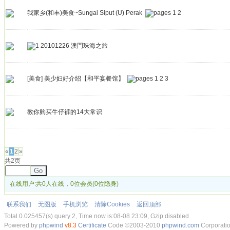
我家乡(和丰)美食~Sungai Siput (U) Perak
1
2
20101226 澳門珠海之旅
[美食]
美少妇好介绍【和平宴餐馆】
1
2
3
教你购买牛仔裤的14大常识
发帖
«
1
2
»
共2页
Go
在线用户:共0人在线，0位会员(0位隐身)
联系我们
无图版
手机浏览
清除Cookies
返回顶部
Total 0.025457(s) query 2, Time now is:08-08 23:09, Gzip disabled
Powered by
phpwind
v8.3
Certificate
Code ©2003-2010
phpwind.com
Corporati