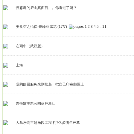
愤怒鳥的庐山真面目。。你看过了吗？
美食馆之怡保-奇峰豆腐花 (17/7)
1
2
3
4
5
..
11
在雨中（武汉版）
上海
我的邮票服务来到槟岛 把自己印在邮票上
吉蒂貓主題公園落戶浙江
大马乐高主题乐园工程 耗7亿多明年开幕