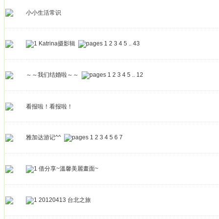
小小生活常识
Katrina摄影辑
1
2
3
4
5
..
43
～～我们结婚啦～～
1
2
3
4
5
..
12
看报啦！看报啦！
雅加达游记^^
1
2
3
4
5
6
7
借分享~溫馨美麗畫面~
20120413 台北之旅