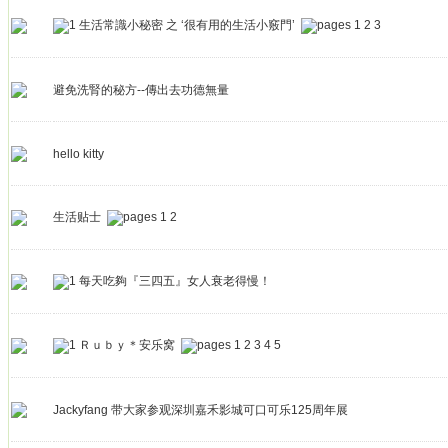
生活常識小秘密 之 ‘很有用的生活小竅門’
1
2
3
避免洗腎的秘方--傳出去功德無量
hello kitty
生活贴士
1
2
每天吃夠『三四五』女人衰老得慢！
Ｒｕｂｙ＊安乐窝
1
2
3
4
5
Jackyfang 带大家参观深圳嘉禾影城可口可乐125周年展