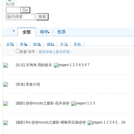
共2页
Go
搜索
精华
投票
全部
全部
美食
旅遊
攝影
生活
其他
新窗
排序：
最新发帖
|
最后回复↓
[生活]
乐淘淘·我的娱乐
1
2
3
4
5
6
7
[美食]
美食介绍
[攝影]
@@rocoto之摄影-花卉@@
1
2
3
[攝影]
Re:@@rocoto之摄影-蜻蜓和豆娘@@
1
2
3
4
5
..
18