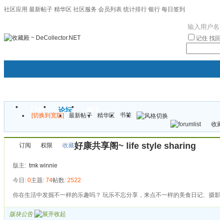
社区应用
最新帖子
精华区
社区服务
会员列表
统计排行
银行
每日签到
|帮助
记住
找
门户
论坛
圈子
书签
[切换到宽版]
最新帖子
精华区
袦褘效
收藏
校
好康共享阁~ life style sharing
订阅
权限
收藏
版主:
tmk
winnie
今日:
0
主题:
74
帖数:
2522
你在生活中发掘不一样的乐趣吗？ 玩乐不忘分享，来点不一样的美食日记、摄
版块公告