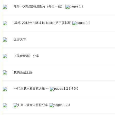
熊哥 · QQ登陆截屏图片（每日一截）
1
2
[其他]
2013年吉隆坡Tri-Nation第三届邮展
1
2
遨游天下
《美食食谱》 分享
我的西藏之旅
~~印尼泗水和日惹之旅~~
1
2
3
4
5
6
岚～滴食谱剪报分享
1
2
3