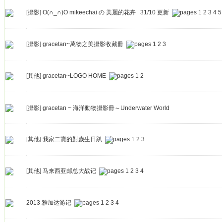
[攝影]
O(∩_∩)O mikeechai の 美麗的花卉 31/10 更新
1
2
3
4
5
[攝影]
gracetan~萬物之美攝影收藏冊
1
2
3
[其他]
gracetan~LOGO HOME
1
2
[攝影]
gracetan ~ 海洋動物攝影冊～Underwater World
[其他]
我家二寶的對歲生日趴
1
2
3
[其他]
马来西亚邮总大战记
1
2
3
4
2013 雅加达游记
1
2
3
4