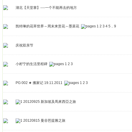
湖北【天堂寨】----一个不能再去的地方
凯特琳的花草世界～周末来赏花～墨菜花
1
2
3
4
5
..
9
庆祝双亲节
小籽宁的生活里程碑
1
2
3
PG 002 ★ 搬家记 19.11.2011
1
2
3
20120925 新加坡及馬來西亞之旅
20120815 曼谷芭提雅之旅