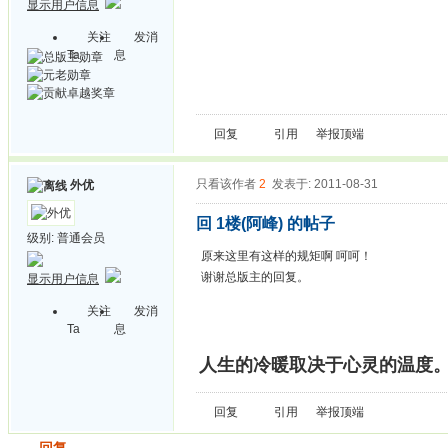
显示用户信息
关注
发消
Ta
息
回复
引用
举报
顶端
只看该作者
2
发表于: 2011-08-31
外优
回 1楼(阿峰) 的帖子
级别:
普通会员
原来这里有这样的规矩啊 呵呵！
谢谢总版主的回复。
显示用户信息
关注
发消
Ta
息
人生的冷暖取决于心灵的温度
回复
引用
举报
顶端