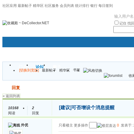
社区应用
最新帖子
精华区
社区服务
会员列表
统计排行
银行
每日签到
|帮助
记住
找
门户
论坛
圈子
书签
[切换到宽版]
最新帖子
精华区
袦褘效
收藏
校
发帖
回复
« 返回列表
[建议]
可否增设个消息提醒
10168
2
阅读
回复
外优
只看楼主
更多操作
0
发表于: 2