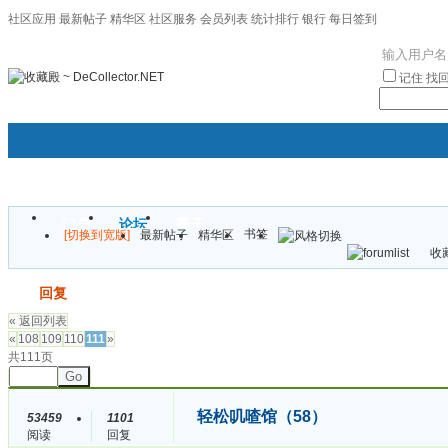
社区应用
最新帖子
精华区
社区服务
会员列表
统计排行
银行
每日签到
|帮助
记住
找
门户
论坛
圈子
书签
[切换到宽版]
最新帖子
精华区
袦褘效
收藏
校
发帖
回复
« 返回列表
«
108
109
110
111
»
共111页
Go
轻松叽喳馆（58）
53459
1101
阅读
回复