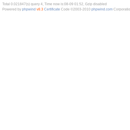
Total 0.021847(s) query 4, Time now is:08-09 01:52, Gzip disabled
Powered by
phpwind
v8.3
Certificate
Code ©2003-2010
phpwind.com
Corporati