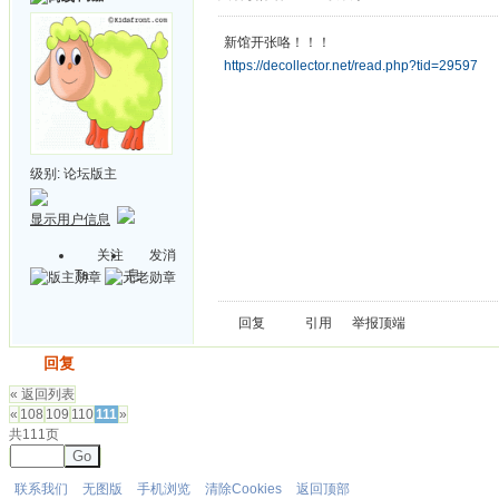
新馆开张咯！！！
https://decollector.net/read.php?tid=29597
级别:
论坛版主
显示用户信息
关注
发消
Ta
息
回复
引用
举报
顶端
发帖
回复
« 返回列表
«
108
109
110
111
»
共111页
Go
联系我们
无图版
手机浏览
清除Cookies
返回顶部