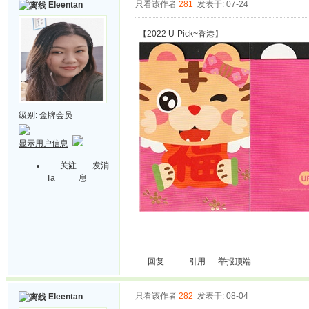
只看该作者
281
发表于: 07-24
Eleentan
【2022 U-Pick~香港】
级别:
金牌会员
显示用户信息
关注
发消
Ta
息
回复
引用
举报
顶端
只看该作者
282
发表于: 08-04
Eleentan