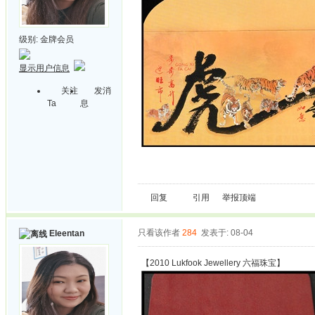
级别:
金牌会员
显示用户信息
关注
发消
Ta
息
回复
引用
举报
顶端
只看该作者
284
发表于: 08-04
Eleentan
【2010 Lukfook Jewellery 六福珠宝】