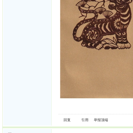
回复
引用
举报
顶端