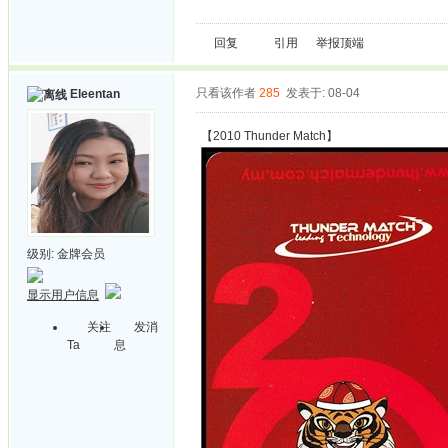
回复
引用
举报
顶端
只看该作者
285
发表于: 08-04
Eleentan
【2010 Thunder Match】
级别:
金牌会员
显示用户信息
关注
发消
Ta
息